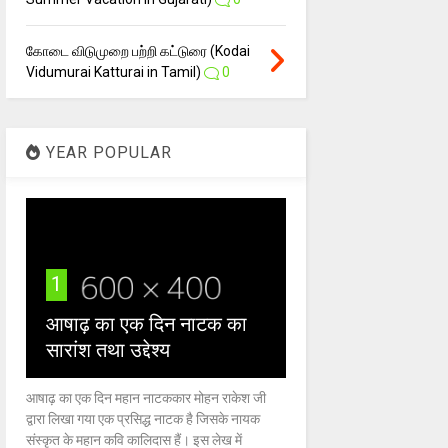
கோடை விடுமுறை பற்றி கட்டுரை (Kodai
Vidumurai Katturai in Tamil)
0
YEAR POPULAR
1
आषाढ़ का एक दिन नाटक का
सारांश तथा उद्देश्य
आषाढ़ का एक दिन महान नाटककार मोहन राकेश जी
द्वारा लिखा गया एक प्रसिद्ध नाटक है जिसके नायक
संस्कृत के महान कवि कालिदास हैं। इस लेख में