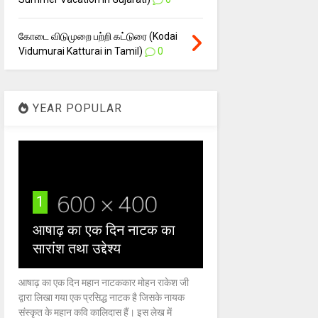
கோடை விடுமுறை பற்றி கட்டுரை (Kodai
Vidumurai Katturai in Tamil)
0
YEAR POPULAR
1
आषाढ़ का एक दिन नाटक का
सारांश तथा उद्देश्य
आषाढ़ का एक दिन महान नाटककार मोहन राकेश जी
द्वारा लिखा गया एक प्रसिद्ध नाटक है जिसके नायक
संस्कृत के महान कवि कालिदास हैं। इस लेख में