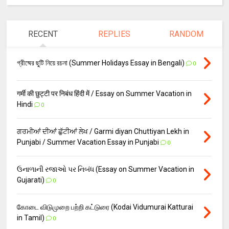
RECENT
REPLIES
RANDOM
গ্রীষ্মের ছুটি নিয়ে রচনা (Summer Holidays Essay in Bengali)
0
गर्मी की छुट्टी पर निबंध हिंदी में / Essay on Summer Vacation in
Hindi
0
ਗਰਮੀਆਂ ਦੀਆਂ ਛੁੱਟੀਆਂ ਲੇਖ / Garmi diyan Chuttiyan Lekh in
Punjabi / Summer Vacation Essay in Punjabi
0
ઉનાળાની રજાઓ પર નિબંધ (Essay on Summer Vacation in
Gujarati)
0
கோடை விடுமுறை பற்றி கட்டுரை (Kodai Vidumurai Katturai
in Tamil)
0