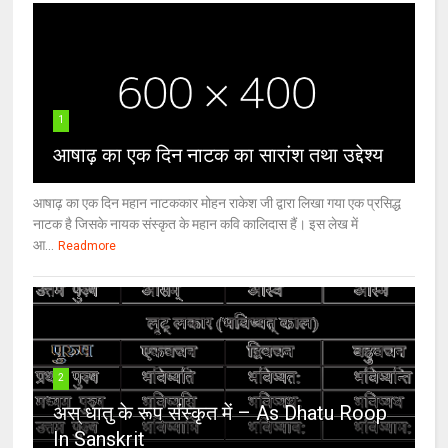
1
आषाढ़ का एक दिन नाटक का सारांश तथा उद्देश्य
आषाढ़ का एक दिन महान नाटककार मोहन राकेश जी द्वारा लिखा गया एक प्रसिद्ध
नाटक है जिसके नायक संस्कृत के महान कवि कालिदास हैं। इस लेख में
आ...
Readmore
2
अस् धातु के रूप संस्कृत में – As Dhatu Roop
In Sanskrit