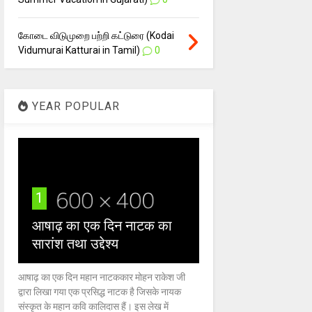
கோடை விடுமுறை பற்றி கட்டுரை (Kodai
Vidumurai Katturai in Tamil)
0
YEAR POPULAR
1
आषाढ़ का एक दिन नाटक का
सारांश तथा उद्देश्य
आषाढ़ का एक दिन महान नाटककार मोहन राकेश जी
द्वारा लिखा गया एक प्रसिद्ध नाटक है जिसके नायक
संस्कृत के महान कवि कालिदास हैं। इस लेख में