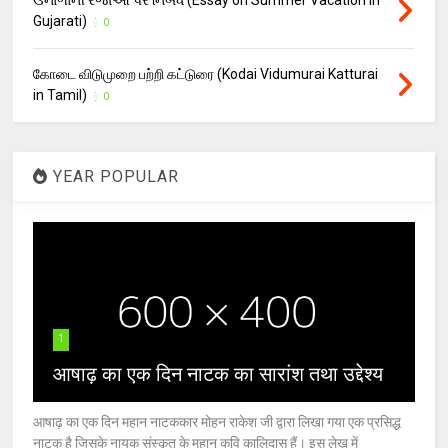
ઉનાળાની રજાઓ પર નિબંધ (Essay on Summer Vacation in
Gujarati)
0
கோடை விடுமுறை பற்றி கட்டுரை (Kodai Vidumurai Katturai
in Tamil)
0
YEAR POPULAR
1
आषाढ़ का एक दिन नाटक का सारांश तथा उद्देश्य
आषाढ़ का एक दिन महान नाटककार मोहन राकेश जी द्वारा लिखा गया एक प्रसिद्ध
नाटक है जिसके नायक संस्कृत के महान कवि कालिदास हैं। इस लेख में