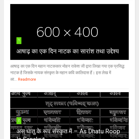
1
आषाढ़ का एक दिन नाटक का सारांश तथा उद्देश्य
आषाढ़ का एक दिन महान नाटककार मोहन राकेश जी द्वारा लिखा गया एक प्रसिद्ध
नाटक है जिसके नायक संस्कृत के महान कवि कालिदास हैं। इस लेख में
आ...
Readmore
2
अस् धातु के रूप संस्कृत में – As Dhatu Roop