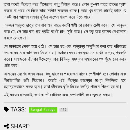
তারা যথেষ্ট বিবেচনা করে নিজেদের বন্ধু নির্বাচন করে। কোন কু-সঙ্গ যাতে তাদের গ্রাস 
করতে না পারে সে দিকে তারা সর্বদাই সচেতন থাকে। তারা খুব ভালাে ভাবেই জানে যে 
একটা পচা আপেল সমগ্র ঝুড়ির আপেল খারাপ করে দিতে পারে।
একজন প্রকৃত ছাত্র তার বাবা মার কাছে কতটা ঋণী তা বােঝার চেষ্টা করে। সে অনুভব 
করে যে, সে তার বাবা-মার প্রতি যথেষ্ট চাপ সৃষ্টি করে। সে বড় হয়ে তাদের দেখাশােনা 
করতে ভােলে না।
সে মানবতার সেবক হয়ে ওঠে। সে তার ভয় এবং অন্যান্য অসুবিধার কথা তার পরিবারের 
লােকেদের সঙ্গে ভাগ করে নিতে চায়। সমাজ সেবার ক্ষেত্রেও সে যথেষ্ট আগ্রহ প্রদর্শন 
করে। সমাজকে বাঁচাবার উদ্দেশ্যে তারা বিভিন্ন সমস্যার সমাধানের পথ খুঁজে বের করার 
চেষ্টা করে।
আমাদের দেশের জন্য এমন কিছু ছাত্রের প্রয়ােজন যাদের পেশীগুলি হবে লােহার এবং 
শিরাউপশিরা গুলি স্টিলের। তারাই এই বিশ্বের রহস্যের মধ্যে নিমজ্জিত হয়ে 
রহস্যোদঘাটনে সক্ষম হবে। তারা জীবনের ঝুঁকি নিয়েও কর্তব্য পালনে পিছপা হয় না।
এই ধরনের ছাত্ররাই দেশকে গৌরবান্বিত এবং সম্পদশালী করে তুলতে সক্ষম।
TAGS:
Bengali Essays
146
SHARE: