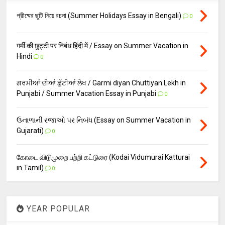
গ্রীষ্মের ছুটি নিয়ে রচনা (Summer Holidays Essay in Bengali)
0
गर्मी की छुट्टी पर निबंध हिंदी में / Essay on Summer Vacation in
Hindi
0
ਗਰਮੀਆਂ ਦੀਆਂ ਛੁੱਟੀਆਂ ਲੇਖ / Garmi diyan Chuttiyan Lekh in
Punjabi / Summer Vacation Essay in Punjabi
0
ઉનાળાની રજાઓ પર નિબંધ (Essay on Summer Vacation in
Gujarati)
0
கோடை விடுமுறை பற்றி கட்டுரை (Kodai Vidumurai Katturai
in Tamil)
0
YEAR POPULAR