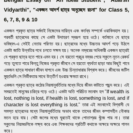
Bengali Essay on "An Ideal Student", "Adarsh 
Vidyarthi", "একজন আদর্শ ছাত্র অনুচ্ছেদ রচনা" for Class 5, 
6, 7, 8, 9 & 10
একজন প্রকৃত ছাত্র সর্বদাই নিজেদের দায়িত্ব এবং কর্তব্য সম্পর্কে ওয়াকিবহাল হয়। 
পরবর্তী ছাত্রদের কাছে সে একটা উদাহরণ স্বরূপ হয়ে ওঠে। বর্তমানে যে ছাত্র 
ভবিষ্যৎ-এ সেইই নেতায় পরিণত হয়। ছাত্রদের মধ্যে উচ্চতর আদর্শ গড়ে উঠলে 
একটা জাতি উন্নতির পথে চলতে সক্ষম হয়। অনেক নম্বরের অধিকারী একজন ছাত্রই 
যে প্রকৃত ছাত্র হতে পারে এমন হয়। সে হয়তাে প্রচুর নম্বর পেয়ে স্কুলে নূতন রেকর্ড 
গড়ে তুলতে পারে কিন্তু নিজের প্রকৃত জীবনে সে হয়তাে ব্যর্থতা ছাড়া আর কিছুই পাবে 
একজন ছাত্র সাধারণ জীবন যাপনে এবং উচ্চ চিন্তাধারায় বিশ্বাস করে। জীবনের জটিল 
মুহুর্তগুলি সে নির্ভীকতার সাথে উত্তীর্ণ হওয়ার ক্ষমতা রাখে।
একজন প্রকৃত ছাত্র কঠোর নিয়মানুবর্তিতার মধ্যে দিয়ে জীবন কাটাতে পছন্দ করে। এই 
সময়তেই মানুষের চরিত্র গড়ে ওঠে। একটা অতি পরিচিত মতবাদ হল "If wealth is 
lost, nothing is lost, if health is lost, something is lost, and if 
character is lost everything is lost." তারা এই মতবাদেই বিশ্বাসী যে 
সমস্ত ছাত্রদের মধ্যে নিয়মানুবর্তিতার অভাব থাকে তাদের জীবন কম্পাসহীন নৌকার 
মতন হয়ে যায়। সেটা জলের মধ্যে ঘুরতেই থাকে পােতাশ্রয় খুঁজে পায় না। তারা 
স্কুলের নিয়মগুলিকে লক্ষ্য করে এবং শিক্ষকদের প্রতিটি কথাকে অক্ষরে অক্ষরে পালন 
করে। 