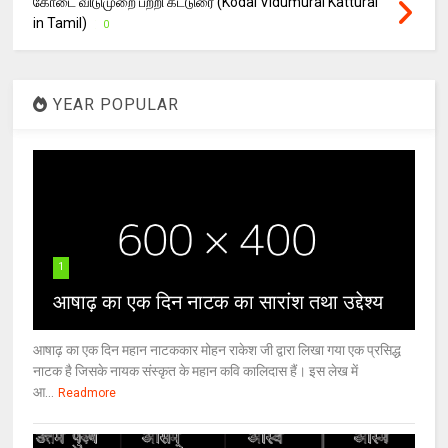
கோடை விடுமுறை பற்றி கட்டுரை (Kodai Vidumurai Katturai
in Tamil)
0
YEAR POPULAR
1
आषाढ़ का एक दिन नाटक का सारांश तथा उद्देश्य
आषाढ़ का एक दिन महान नाटककार मोहन राकेश जी द्वारा लिखा गया एक प्रसिद्ध
नाटक है जिसके नायक संस्कृत के महान कवि कालिदास हैं। इस लेख में
आ...
Readmore