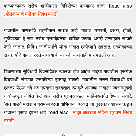
फळफळावळ तसेच भाजीपाला विहिरीच्या पाण्यावर होतो. Read also
:
शेतकऱ्याचे मनोगत निबंध मराठी
गावातील माणसांचे राहणीमान साधेच आहे. गावात गणपती, दसरा, होळी,
गुढीपाडवा हे सण तसेच ग्रामदेवतेचा वार्षिक उत्सव अगदी उत्साहात साजरे
केले जातात. विविध जातीधर्माचे लोक गावात एकोप्याने राहतात. एकमेकांच्या
सहकार्याने गावात रस्ते बांधण्याची यशस्वी योजनाही पार पडली आहे.
शिक्षणाच्या सुविधाही दिवसेंदिवस उपलब्ध होत आहेत. माझ्या गावातील प्रत्येक
विदयार्थी संगणक उत्तमरित्या हाताळू शकतो. गावातील तरुण विदयार्थी वर्ग
एकत्र येऊन नवे नवे उपक्रम राबवतात. त्यामुळे आमच्या गावाला 'व्यसनमुक्ती
गाव' म्हणून घोषित केले आहे. तसेच ग्रामस्वच्छता मोहिमेअंतर्गत देण्यात येणारे,
‘संत गाडगे महाराज ग्रामस्वच्छता अभियान' २०१३ चा पुरस्कार शासनाकडून
गावाला प्राप्त झाला आहे. read also :
माझा आवडता महिना श्रावण निबंध
मराठी