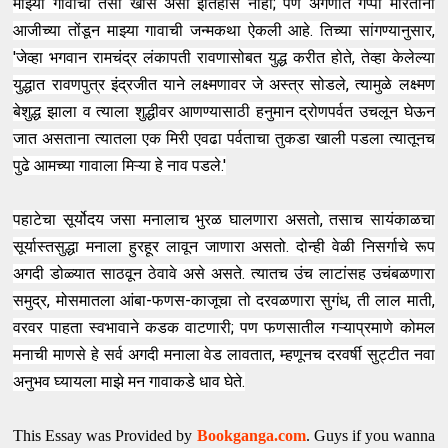
माझ्या गावाचा तसा खास असा इतिहास नाही; पण अंगणात गप्पा मारताना
आजीच्या तोंडून माझ्या गावाची जन्मकथा ऐकली आहे. तिच्या सांगण्यानुसार,
'जेव्हा भगवान रामचंद्र लंकापती रावणासोबत युद्ध करीत होते, तेव्हा केलेल्या
युद्धात रावणपुत्र इंद्रजीत याने लक्ष्मणावर जे अस्त्र सोडले, त्यामुळे लक्ष्मण
बेशुद्ध झाला व त्याला शुद्धीवर आणण्यासाठी हनुमान द्रोणपर्वत उचलून घेऊन
जात असताना त्यातला एक मिरी एवढा पर्वताचा तुकडा खाली पडला त्यातूनच
पुढे आमच्या गावाला मिऱ्या हे नाव पडले.'
पहाटेचा सूर्योदय जसा मनालाच भुरळ घालणारा असतो, तसाच सायंकाळचा
सूर्यास्तसुद्धा मनाला हुरहूर लावून जाणारा असतो. दोन्ही वेळी निसर्गाचे रूप
अगदी डोळ्यात साठवून ठेवावे असे असते. त्यातच उंच लाटांसह उचंबळणारा
समुद्र, मोसमातला आंबा-फणस-काजूचा तो दरवळणारा सुगंध, ती लाल माती,
वरवर पाहता स्वभावाने कडक वाटणारी; पण फणसातील गऱ्याप्रमाणे कोमल
मनाची माणसे हे सर्व अगदी मनाला वेड लावतात, म्हणूनच दरवर्षी सुट्टीत नवा
अनुभव घ्यायला माझे मन गावाकडे धाव घेते.
This Essay was Provided by
Bookganga.com
. Guys if you wanna