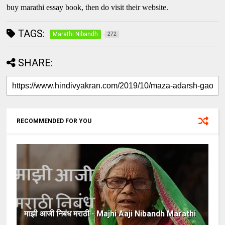
buy marathi essay book, then do visit their website.
TAGS:
Marathi Nibandh
272
SHARE:
RECOMMENDED FOR YOU
माझी आजी निबंध मराठी - Majhi Aaji Nibandh Marathi