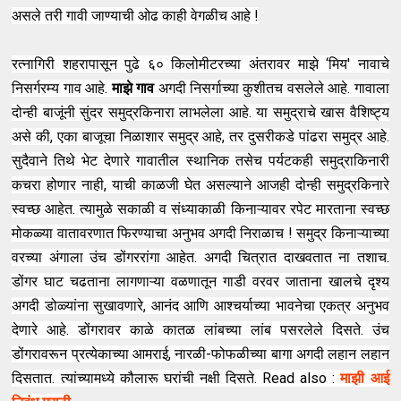
असले तरी गावी जाण्याची ओढ काही वेगळीच आहे !
रत्नागिरी शहरापासून पुढे ६० किलोमीटरच्या अंतरावर माझे ‘मिय' नावाचे
निसर्गरम्य गाव आहे.
माझे गाव
अगदी निसर्गाच्या कुशीतच वसलेले आहे. गावाला
दोन्ही बाजूंनी सुंदर समुद्रकिनारा लाभलेला आहे. या समुद्राचे खास वैशिष्ट्य
असे की, एका बाजूचा निळाशार समुद्र आहे, तर दुसरीकडे पांढरा समुद्र आहे.
सुदैवाने तिथे भेट देणारे गावातील स्थानिक तसेच पर्यटकही समुद्राकिनारी
कचरा होणार नाही, याची काळजी घेत असल्याने आजही दोन्ही समुद्रकिनारे
स्वच्छ आहेत. त्यामुळे सकाळी व संध्याकाळी किनाऱ्यावर रपेट मारताना स्वच्छ
मोकळ्या वातावरणात फिरण्याचा अनुभव अगदी निराळाच ! समुद्र किनाऱ्याच्या
वरच्या अंगाला उंच डोंगररांगा आहेत. अगदी चित्रात दाखवतात ना तशाच.
डोंगर घाट चढताना लागणाऱ्या वळणातून गाडी वरवर जाताना खालचे दृश्य
अगदी डोळ्यांना सुखावणारे, आनंद आणि आश्चर्याच्या भावनेचा एकत्र अनुभव
देणारे आहे. डोंगरावर काळे कातळ लांबच्या लांब पसरलेले दिसते. उंच
डोंगरावरून प्रत्येकाच्या आमराई, नारळी-फोफळीच्या बागा अगदी लहान लहान
दिसतात. त्यांच्यामध्ये कौलारू घरांची नक्षी दिसते. Read also :
माझी आई