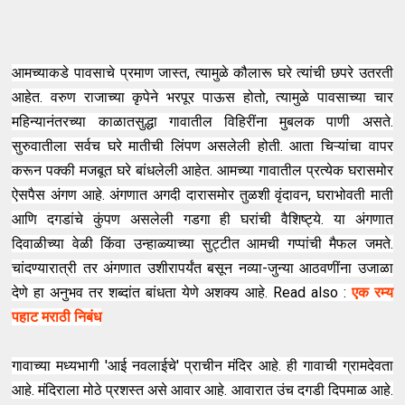
आमच्याकडे पावसाचे प्रमाण जास्त, त्यामुळे कौलारू घरे त्यांची छपरे उतरती
आहेत. वरुण राजाच्या कृपेने भरपूर पाऊस होतो, त्यामुळे पावसाच्या चार
महिन्यानंतरच्या काळातसुद्धा गावातील विहिरींना मुबलक पाणी असते.
सुरुवातीला सर्वच घरे मातीची लिंपण असलेली होती. आता चिऱ्यांचा वापर
करून पक्की मजबूत घरे बांधलेली आहेत. आमच्या गावातील प्रत्येक घरासमोर
ऐसपैस अंगण आहे. अंगणात अगदी दारासमोर तुळशी वृंदावन, घराभोवती माती
आणि दगडांचे कुंपण असलेली गडगा ही घरांची वैशिष्ट्ये. या अंगणात
दिवाळीच्या वेळी किंवा उन्हाळ्याच्या सुट्टीत आमची गप्पांची मैफल जमते.
चांदण्यारात्री तर अंगणात उशीरापर्यंत बसून नव्या-जुन्या आठवणींना उजाळा
देणे हा अनुभव तर शब्दांत बांधता येणे अशक्य आहे. Read also :
एक रम्य
पहाट मराठी निबंध
गावाच्या मध्यभागी 'आई नवलाईचे' प्राचीन मंदिर आहे. ही गावाची ग्रामदेवता
आहे. मंदिराला मोठे प्रशस्त असे आवार आहे. आवारात उंच दगडी दिपमाळ आहे.