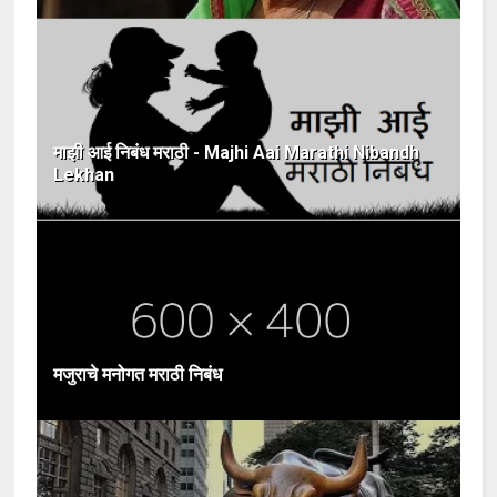
माझी आई निबंध मराठी - Majhi Aai Marathi Nibandh
Lekhan
मजुराचे मनोगत मराठी निबंध