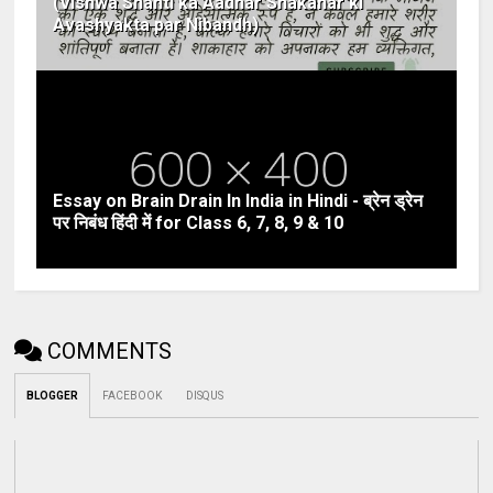
(Vishwa Shanti ka Aadhar Shakahar ki
Avashyakta par Nibandh)
Essay on Brain Drain In India in Hindi - ब्रेन ड्रेन
पर निबंध हिंदी में for Class 6, 7, 8, 9 & 10
COMMENTS
BLOGGER
FACEBOOK
DISQUS