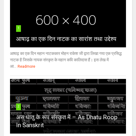
1
आषाढ़ का एक दिन नाटक का सारांश तथा उद्देश्य
आषाढ़ का एक दिन महान नाटककार मोहन राकेश जी द्वारा लिखा गया एक प्रसिद्ध
नाटक है जिसके नायक संस्कृत के महान कवि कालिदास हैं। इस लेख में
आ...
Readmore
2
अस् धातु के रूप संस्कृत में – As Dhatu Roop
In Sanskrit