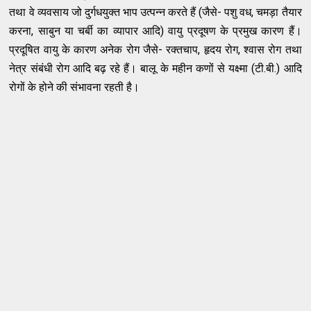
तथा वे व्‍यवसाय जो दुर्गधयुक्‍त भाप उत्‍पन्‍न करते हैं (जैसे- पशु वध
,
चमड़ा तैयार
करना
,
साबुन या चर्बी का व्‍यापार आदि) वायु प्रदूषण के प्रमुख कारण हैं।
प्रदूषित वायु के कारण अनेक रोग जैसे- रक्‍तचाप
,
हृदय रोग
,
श्‍वास रोग तथा
नेत्र संबंधी रोग आदि बढ़ रहे हैं। बालू के महीन कणों से यक्ष्‍मा (टी.बी.) आदि
रोगों के होने की संभावना रहती है।