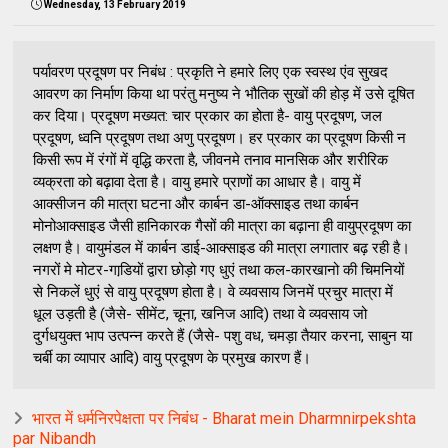
Wednesday, 13 February 2019
पर्यावरण प्रदूषण पर निबंध : प्रकृति ने हमारे लिए एक स्‍वस्‍थ एंव सुखद
आवरण का निर्माण किया था परंतु मनुष्‍य ने भौतिक सुखों की होड़ में उसे दूषित
कर दिया। प्रदूषण मख्‍यत: चार प्रकार का होता है- वायु प्रदूषण, जल
प्रदूषण, ध्‍वनि प्रदूषण तथा अणु प्रदूषण। हर प्रकार का प्रदूषण किसी न
किसी रूप में रंगों में वृद्धि करता है, जीवनमे तनाव मानसिक और शरीरिक
व्‍यक्रता को बढ़ावा देता है। वायु हमारे प्राणों का आधार है। वायु में
आक्‍सीजन की मात्रा घटना और कार्बन डा-ऑक्‍साइड तथा कार्बन
मोनोआक्‍साइड जैसी हानिकारक गैसों की मात्रा का बढ़ाना ही वायुप्रदूषण का
लक्षण है। वायुमंडल में कार्बन डाई-आक्‍साइड की मात्रा लगातार बढ़ रही है।
नगरों मे मोटर-गाडि़यों द्वारा छोड़ो गए धुएं तथा कल-कारखानो की चिमनियों
से निकलें धुएं से वायु प्रदूषण होता है। वे व्‍यवसाय जिनमें प्रचुर मात्रा में
धूल उड़ती है (जैसे- सीमेंट, चूना, खनिज आदि) तथा वे व्‍यवसाय जो
दुर्गधयुक्‍त भाप उत्‍पन्‍न करते हैं (जैसे- पशु वध, चमड़ा तैयार करना, साबुन या
चर्बी का व्‍यापार आदि) वायु प्रदूषण के प्रमुख कारण हैं।
भारत में धर्मनिरपेक्षता पर निबंध - Bharat mein Dharmnirpekshta
par Nibandh