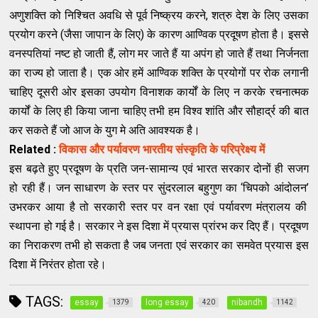
अणुशक्‍ति को निश्‍चित अवधि से पूर्व निष्‍क्रय करने
,
शत्रु देश के लिए उसका
प्रयोग करने (जैसा जापान के लिए) के कारण आण्‍विक प्रदूषण होता है। इससे
वनस्‍पतियां नष्‍ट हो जाती हैं
,
लोग मर जाते हैं या अपंग हो जाते हैं तथा निर्जनता
का राज्‍य हो जाता है। एक ओर हमें आण्‍विक शक्‍ति के प्रयोगों पर रोक लगानी
चाहिए दूसरी ओर इसका उपयोग विनाशक कार्यों के लिए न करके रचनात्‍मक
कार्यों के लिए ही किया जाना चाहिए तभी हम विश्‍व शांति और सौहार्द्र की बात
कर सकते हैं जो आज के युग मे अति आवश्‍यक है।
Related :
विकास और पर्यावरण भारतीय संस्कृति के परिप्रेक्ष्य में
इस बढ़ते हुए प्रदूषण के प्रति जन-सामान्‍य एवं भारत सरकार दोनों ही सजग
हो रही हैं। जन साधारण के स्‍तर पर सुंदरलाल बहुगुण का
‘
चिपको आंदोलन
’
उभरकर आया है तो सरकारी स्‍तर पर वन रक्षा एवं पर्यावरण मंत्रालय की
स्‍थापना हो गई है। सरकार ने इस दिशा में प्रयास प्रांरभ कर दिए हैं। प्रदूषण
का निराकरण तभी हो सकता है जब जनता एवं सरकार का समवेत प्रयास इस
दिशा में निरंतर होता रहे।
TAGS:
essay
long essay
nibandh
1379
420
1142