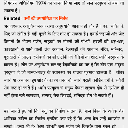
नियंत्रण अधिनियम 1974 का पालन किया जाए तो जल प्रदूषण से बचा जा
सकता है।
Related :
वनों की उपयोगिता पर निबंध
अनावश्‍यक
,
असुविधाजनक तथा अनुपयोगी आवाज ही शोर है। एक व्‍यक्‍ति के
लिए जो संगीत है
,
वही दूसरे के लिए शोर हो सकता है। हवाई जहाजों और जेट
विमानों के भीषण गर्जन
,
सड़कों पर मोटरों की पों-पों
,
ट्रकों की धड़-धड़
,
कारखानों से आने वाली तेज आवाज
,
रेलगाड़ी की आवाज
,
मंदिर
,
मस्‍जिद
,
गुरूद्वारों से लाउड-स्‍पीकरों का शोर
,
टीवी एवं रेडियो का शोर
,
ध्‍वनि प्रदूषण के
कारण हैं। शोर पर अनुसंधान कर रहे वैज्ञानिकों का मत है कि शोर एक अदृश्‍य
प्रदूषण है जो मानव-मात्र के स्‍वास्‍थ्‍य पर घातक प्रभाव डालता है। तीव्र
ध्‍वनि या अचानक हुए शोर के कारण कान की ध्‍वनि ग्राही कोशिकाओं के संवेदी
रोम नष्‍ट हो जाते हैं। ध्‍वनि प्रदूषण से मनुष्‍य केवल श्रवण दोष से ग्रसित ही
नहीं होता उसे रक्‍तचाप
,
अल्‍सर
,
तेज सिरदर्द
,
अनिद्रा रोग भी सकते हैं।
यह जानते हुए भी कि अणु का निर्माण घातक है
,
आज विश्‍व के अनेक देश
आण्‍विक शक्‍ति का निर्माण इसलिए कर रहे हैं कि अन्‍य देश उन्‍हें कमजोर न
समझें। कहा भी है-
‘
क्षमा शोभती उस भुजंग को जिसके पास गरल हो
’…
।