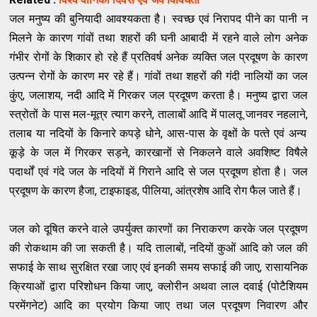
जल मनुष्‍य की बुनियादी आवश्‍यकता है। स्‍वच्‍छ एवं निरापद पीने का पानी न
मिलने के कारण गांवों तथा शहरों की घनी आबादी में रहने वाले लोग अनेक
गंभीर रोगों के शिकार हो रहे हैं प्रतिवर्ष अनेक व्‍यक्‍ति जल प्रदूषण के कारण
उत्‍पन्‍न रोगों के कारण मर रहे हैं। गांवों तथा शहरों की गंदी नालियों का जल
कुंए
,
जलाशय
,
नदी आदि में गिरकर जल प्रदूषण करता है। मनुष्‍य द्वारा जल
स्‍त्रोतों के पास मल-मूत्र त्‍याग करने
,
तालाबों आदि में पालतू जानवर नहलाने
,
तलाब या नदियों के किनारे कपड़े धोने
,
आस-पास के वृक्षों के पत्‍ते एवं अन्‍य
कूड़े के जल में गिरकर सड़ने
,
कारखानों से निकलने वाले अवशिष्‍ट विषैले
पदार्थों एवं गंदे जल के नदियों में गिराने आदि से जल प्रदूषण होता है। जल
प्रदूषण के कारण हैजा
,
टाइफाइड
,
पीलिया
,
आंत्रशेष आदि रोग फैल जाते हैं।
जल को दूषित करने वाले उपर्युक्‍त कारणों का निराकरण करके जल प्रदूषण
की रोकथाम की जा सकती है। यदि तालाबों
,
नदियों कुओं आदि को जल की
सफाई के साथ सुरक्षित रखा जाए एवं इनकी समय सफाई की जाए
,
रासायनिक
क्रियाओं द्वारा परिशोधन किया जाए
,
क्‍लोरीन अथवा लाल दवाई (पोटैशियम
परमेंगनेट) आदि का प्रयोग किया जाए तथा जल प्रदूषण निवारण और