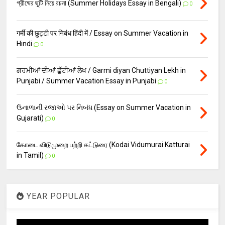
গ্রীষ্মের ছুটি নিয়ে রচনা (Summer Holidays Essay in Bengali)
0
गर्मी की छुट्टी पर निबंध हिंदी में / Essay on Summer Vacation in
Hindi
0
ਗਰਮੀਆਂ ਦੀਆਂ ਛੁੱਟੀਆਂ ਲੇਖ / Garmi diyan Chuttiyan Lekh in
Punjabi / Summer Vacation Essay in Punjabi
0
ઉનાળાની રજાઓ પર નિબંધ (Essay on Summer Vacation in
Gujarati)
0
கோடை விடுமுறை பற்றி கட்டுரை (Kodai Vidumurai Katturai
in Tamil)
0
YEAR POPULAR