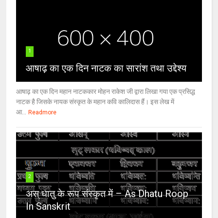
1
आषाढ़ का एक दिन नाटक का सारांश तथा उद्देश्य
आषाढ़ का एक दिन महान नाटककार मोहन राकेश जी द्वारा लिखा गया एक प्रसिद्ध
नाटक है जिसके नायक संस्कृत के महान कवि कालिदास हैं। इस लेख में
आ...
Readmore
2
अस् धातु के रूप संस्कृत में – As Dhatu Roop
In Sanskrit