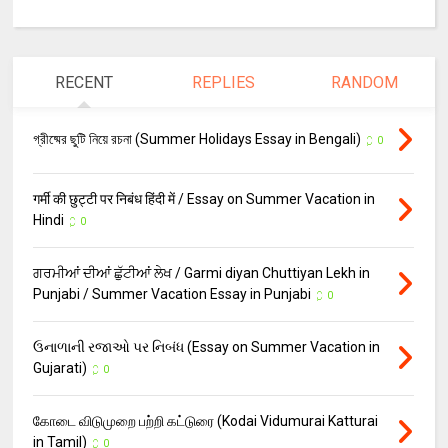
RECENT
REPLIES
RANDOM
গ্রীষ্মের ছুটি নিয়ে রচনা (Summer Holidays Essay in Bengali)
0
गर्मी की छुट्टी पर निबंध हिंदी में / Essay on Summer Vacation in
Hindi
0
ਗਰਮੀਆਂ ਦੀਆਂ ਛੁੱਟੀਆਂ ਲੇਖ / Garmi diyan Chuttiyan Lekh in
Punjabi / Summer Vacation Essay in Punjabi
0
ઉનાળાની રજાઓ પર નિબંધ (Essay on Summer Vacation in
Gujarati)
0
கோடை விடுமுறை பற்றி கட்டுரை (Kodai Vidumurai Katturai
in Tamil)
0