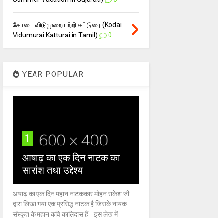
கோடை விடுமுறை பற்றி கட்டுரை (Kodai
Vidumurai Katturai in Tamil)
0
YEAR POPULAR
1
आषाढ़ का एक दिन नाटक का
सारांश तथा उद्देश्य
आषाढ़ का एक दिन महान नाटककार मोहन राकेश जी
द्वारा लिखा गया एक प्रसिद्ध नाटक है जिसके नायक
संस्कृत के महान कवि कालिदास हैं। इस लेख में