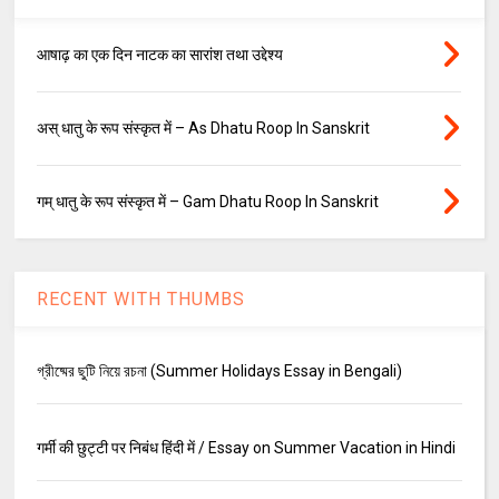
आषाढ़ का एक दिन नाटक का सारांश तथा उद्देश्य
अस् धातु के रूप संस्कृत में – As Dhatu Roop In Sanskrit
गम् धातु के रूप संस्कृत में – Gam Dhatu Roop In Sanskrit
RECENT WITH THUMBS
গ্রীষ্মের ছুটি নিয়ে রচনা (Summer Holidays Essay in Bengali)
गर्मी की छुट्टी पर निबंध हिंदी में / Essay on Summer Vacation in Hindi