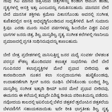
ನಾವು ಗವಿ ಮಾನವ ಚಿತ್ರಿಸಿರುವ ಚಿತ್ರಗಳನ್ನು ಕಂಡಾಗ ಅವನಿಗೆ ಹಾಡು,
ನೃತ್ಯಗಳಲ್ಲಿ ಆಸಕ್ತಿ ಇತ್ತು ಎಂಬುದನ್ನು ಗುರುತಿಸಬಹುದು. ಮಾನವನ ಬೇರೆ
ಬೇರೆ ಮಾನಸಿಕ ಶಕ್ತಿಗಳು ಕ್ರಮೇಣ ವಿಕಾಸಗೊಂಡು ಅವನಲ್ಲಿ ಸಂಗೀತ,
ಕುಣಿತದಲ್ಲಿನ ಆಸಕ್ತಿ ಅಭಿವೃದ್ಧಿಗೊಂಡಿರುವ ಸಾಧ್ಯತೆಗಳಿವೆ. ಹೀಗೆ ಸುಮಾರು
ಕ್ರಿ.ಪೂ. ಎರಡು ಮೂರು ಸಾವಿರ ವರ್ಷಗಳಷ್ಟು ಹಿಂದೆಯೇ ವಿಶ್ವದ ವಿವಿಧ
ಭಾಗಗಳ ಜನರು ಚಿತ್ರ, ಶಿಲ್ಪ, ವಾಸ್ತುಶಿಲ್ಪ, ನೃತ್ಯ, ಸಂಗೀತ ಕಲೆಗಳಲ್ಲಿ ಗಣನೀಯ
ಪ್ರಮಾಣದಲ್ಲಿ ಪ್ರಗತಿ ಸಾಧಿಸಿರುವುದನ್ನು ಕಾಣಬಹುದು.
ಬೇರೆ ಬೇತ್ರ ಪ್ರದೇಶಗಳಲ್ಲಿ ವಾಸಿಸುತ್ತಿದ್ದ ಜನರ ಮಧ್ಯೆ ಸಂಪರ್ಕ ಬೆಳಡಂತ
ಪರಸ್ಪರ ಕೌಶಲ್ಯ ಹೊಂದಿದವರ ಕಲಾತ್ಮಕ ಸಾಧನೆಗಳು ಬೇರೆ ಬೇರೆ
ಗುಂಪಿನವರ ಕಲಾಪ್ರವೃತ್ತಿಗಳ ಮೇಲೆ ಪ್ರಭಾವ ಬೀರಿದವು. ಈ
ಕಾರಣದಿಂದಾಗಿ ನೂತನ ಕಲಾ ಸಂಪ್ರದಾಯಗಳು ಹುಟ್ಟಿಕೊಂಡವು,
ಉದಾಹರಣೆಗಾಗಿ ಗ್ರೀಸ್ ಜನರು ರೂಢಿಸಿ ಬೆಳೆಸಿಕೊಂಡು ಬಂದಿದ್ದ ಶಿಲ್ಪ,
ವಾಸ್ತುಶಿಲ್ಪ ಸಂಗೀತ ಇತ್ಯಾದಿ ಥೀಮ್ ಜನರ ಮೇಲೆ ಪ್ರಭಾವ ಬೀರಿದವು,
ಈಮನರು ಈ ಕಲೆಯಲ್ಲಿ ತಮ್ಮದೇ ವಿಶಿಷ್ಟ ರೀತಿಯ ಪರಿಣತಿಯನ್ನು ಪಡೆದರು.
ನವೋದಯ ಕಾಲದಲ್ಲಿ ಇಟಲಿಯಲ್ಲಿ ಬೆಳೆದ ಚಿತ್ರಕಲೆ ಡ್ರಲೋಪಿನ ಚಿತ್ರಕಲೆಯ
ಬೆಳವಣಿಗೆಗೆ ಸಹಾಯಕವಾಯಿತು. ಇದೇ ರೀತಿ ಭಾಗ್ರತೀತು ಶಿಲ್ಪ, ನೃತ್ಯ,