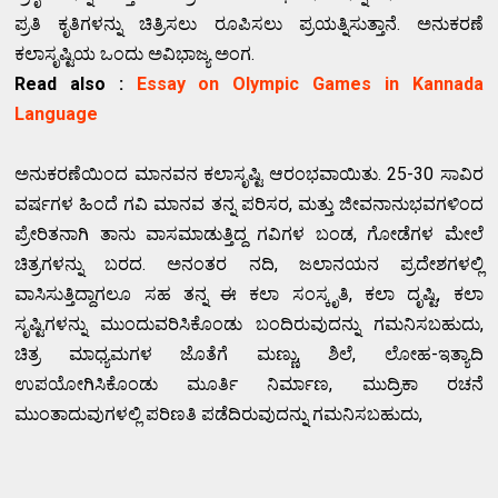
ಪ್ರತಿ ಕೃತಿಗಳನ್ನು ಚಿತ್ರಿಸಲು ರೂಪಿಸಲು ಪ್ರಯತ್ನಿಸುತ್ತಾನೆ. ಅನುಕರಣೆ
ಕಲಾಸೃಷ್ಟಿಯ ಒಂದು ಅವಿಭಾಜ್ಯ ಅಂಗ.
Read also :
Essay on Olympic Games in Kannada
Language
ಅನುಕರಣೆಯಿಂದ ಮಾನವನ ಕಲಾಸೃಷ್ಟಿ ಆರಂಭವಾಯಿತು. 25-30 ಸಾವಿರ
ವರ್ಷಗಳ ಹಿಂದೆ ಗವಿ ಮಾನವ ತನ್ನ ಪರಿಸರ, ಮತ್ತು ಜೀವನಾನುಭವಗಳಿಂದ
ಪ್ರೇರಿತನಾಗಿ ತಾನು ವಾಸಮಾಡುತ್ತಿದ್ದ ಗವಿಗಳ ಬಂಡ, ಗೋಡೆಗಳ ಮೇಲೆ
ಚಿತ್ರಗಳನ್ನು ಬರದ. ಅನಂತರ ನದಿ, ಜಲಾನಯನ ಪ್ರದೇಶಗಳಲ್ಲಿ
ವಾಸಿಸುತ್ತಿದ್ದಾಗಲೂ ಸಹ ತನ್ನ ಈ ಕಲಾ ಸಂಸ್ಕೃತಿ, ಕಲಾ ದೃಷ್ಟಿ, ಕಲಾ
ಸೃಷ್ಟಿಗಳನ್ನು ಮುಂದುವರಿಸಿಕೊಂಡು ಬಂದಿರುವುದನ್ನು ಗಮನಿಸಬಹುದು,
ಚಿತ್ರ ಮಾಧ್ಯಮಗಳ ಜೊತೆಗೆ ಮಣ್ಣು, ಶಿಲೆ, ಲೋಹ-ಇತ್ಯಾದಿ
ಉಪಯೋಗಿಸಿಕೊಂಡು ಮೂರ್ತಿ ನಿರ್ಮಾಣ, ಮುದ್ರಿಕಾ ರಚನೆ
ಮುಂತಾದುವುಗಳಲ್ಲಿ ಪರಿಣತಿ ಪಡೆದಿರುವುದನ್ನು ಗಮನಿಸಬಹುದು,