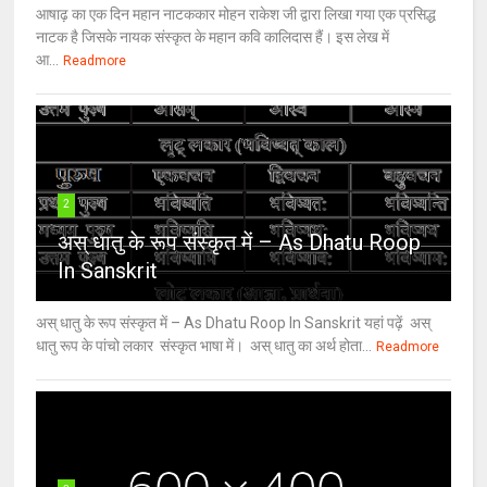
आषाढ़ का एक दिन महान नाटककार मोहन राकेश जी द्वारा लिखा गया एक प्रसिद्ध
नाटक है जिसके नायक संस्कृत के महान कवि कालिदास हैं। इस लेख में
आ...
Readmore
2
अस् धातु के रूप संस्कृत में – As Dhatu Roop
In Sanskrit
अस् धातु के रूप संस्कृत में – As Dhatu Roop In Sanskrit यहां पढ़ें अस्
धातु रूप के पांचो लकार संस्कृत भाषा में। अस् धातु का अर्थ होता...
Readmore