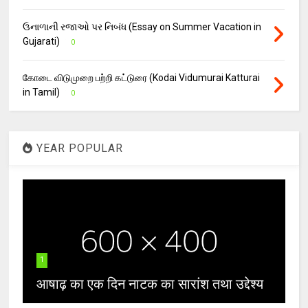
ઉનાળાની રજાઓ પર નિબંધ (Essay on Summer Vacation in
Gujarati)
0
கோடை விடுமுறை பற்றி கட்டுரை (Kodai Vidumurai Katturai
in Tamil)
0
YEAR POPULAR
1
आषाढ़ का एक दिन नाटक का सारांश तथा उद्देश्य