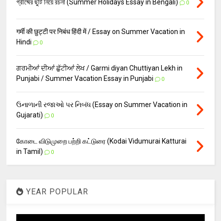
গ্রীষ্মের ছুটি নিয়ে রচনা (Summer Holidays Essay in Bengali)
0
गर्मी की छुट्टी पर निबंध हिंदी में / Essay on Summer Vacation in
Hindi
0
ਗਰਮੀਆਂ ਦੀਆਂ ਛੁੱਟੀਆਂ ਲੇਖ / Garmi diyan Chuttiyan Lekh in
Punjabi / Summer Vacation Essay in Punjabi
0
ઉનાળાની રજાઓ પર નિબંધ (Essay on Summer Vacation in
Gujarati)
0
கோடை விடுமுறை பற்றி கட்டுரை (Kodai Vidumurai Katturai
in Tamil)
0
YEAR POPULAR