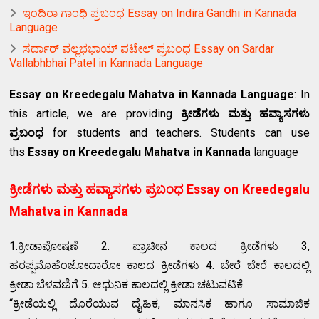
ಇಂದಿರಾ ಗಾಂಧಿ ಪ್ರಬಂಧ Essay on Indira Gandhi in Kannada
Language
ಸರ್ದಾರ್ ವಲ್ಲಭಭಾಯ್ ಪಟೇಲ್ ಪ್ರಬಂಧ Essay on Sardar
Vallabhbhai Patel in Kannada Language
Essay on Kreedegalu Mahatva in Kannada Language
: In
this article, we are providing
ಕ್ರೀಡೆಗಳು ಮತ್ತು ಹವ್ಯಾಸಗಳು
ಪ್ರಬಂಧ
for students and teachers. Students can use
ths
Essay on Kreedegalu Mahatva in Kannada
language
ಕ್ರೀಡೆಗಳು ಮತ್ತು ಹವ್ಯಾಸಗಳು ಪ್ರಬಂಧ Essay on Kreedegalu
Mahatva in Kannada
1.ಕ್ರೀಡಾಪೋಷಣೆ 2. ಪ್ರಾಚೀನ ಕಾಲದ ಕ್ರೀಡೆಗಳು 3,
ಹರಪ್ಪಮೊಹೆಂಜೋದಾರೋ ಕಾಲದ ಕ್ರೀಡೆಗಳು 4. ಬೇರೆ ಬೇರೆ ಕಾಲದಲ್ಲಿ
ಕ್ರೀಡಾ ಬೆಳವಣಿಗೆ 5. ಆಧುನಿಕ ಕಾಲದಲ್ಲಿ ಕ್ರೀಡಾ ಚಟುವಟಿಕೆ.
“ಕ್ರೀಡೆಯಲ್ಲಿ ದೊರೆಯುವ ದೈಹಿಕ, ಮಾನಸಿಕ ಹಾಗೂ ಸಾಮಾಜಿಕ