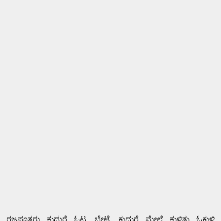
ರಜಪೂತರು ಕುದುರೆ ಓಟ, ಬೇಟೆ, ಕುದುರೆ ಮೇಲೆ ಕುಳಿತು ಓಕುಳಿ