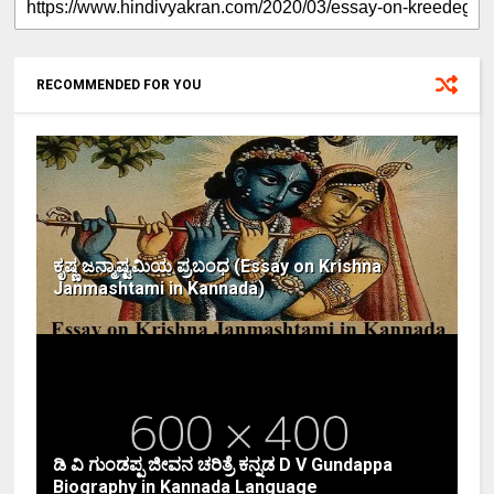
RECOMMENDED FOR YOU
ಕೃಷ್ಣ ಜನ್ಮಾಷ್ಟಮಿಯ ಪ್ರಬಂಧ (Essay on Krishna
Janmashtami in Kannada)
ಡಿ ವಿ ಗುಂಡಪ್ಪ ಜೀವನ ಚರಿತ್ರೆ ಕನ್ನಡ D V Gundappa
Biography in Kannada Language