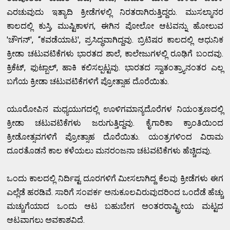
ಎರಚುವುದು ಇತ್ಯಾದಿ ಕ್ರೀಡೆಗಳಲ್ಲಿ ನಿರತರಾಗಿರುತ್ತಿದ್ದರು. ಮುಸಲ್ಮಾನರ
ಕಾಲದಲ್ಲಿ ಕುಸ್ತಿ, ಮುಷ್ಟಿಕಾಳಗ, ಈಗಿನ ಪೋಲೋ ಆಟವನ್ನು ಹೋಲುವ
'ಚೌಗನ್', “ಕವಡೆಯಾಟ', ಪ್ರಸಿದ್ಧವಾಗಿದ್ದವು. ಬ್ರಿಟಿಷರ ಕಾಲದಲ್ಲಿ ಆಧುನಿಕ
ಕ್ರೀಡಾ ಚಟುವಟಿಕೆಗಳು ಭಾರತದ ಶಾಲೆ, ಕಾಲೇಜುಗಳಲ್ಲಿ ರೂಢಿಗೆ ಬಂದವು.
ಕ್ರಿಕೆಟ್, ಫುಟ್ಬಾಲ್, ಹಾಕಿ ಕಲಿಸಲ್ಪಟ್ಟವು. ಭಾರತದ ಸ್ವಾತಂತ್ರ್ಯಾನಂತರ ಎಲ್ಲ
ಬಗೆಯ ಕ್ರೀಡಾ ಚಟುವಟಿಕೆಗಳಿಗೆ ಪ್ರೋತ್ಸಾಹ ದೊರೆಯಿತು.
ಯೂರೋಪಿನ ಮಧ್ಯಯುಗದಲ್ಲಿ ಊಳಿಗಮಾನ್ಯದೊರೆಗಳ ನಿಯಂತ್ರಣದಲ್ಲಿ
ಕ್ರೀಡಾ ಚಟುವಟಿಕೆಗಳು ಜರುಗುತ್ತಿದ್ದವು. ಕೈಗಾರಿಕಾ ಕ್ರಾಂತಿಯಿಂದ
ಕ್ರೀಡೋತ್ಸವಗಳಿಗೆ ಪ್ರೋತ್ಸಾಹ ದೊರೆಯಿತು. ಯಂತ್ರಗಳಿಂದ ವಿರಾಮ
ದೂರತೊಡನೆ ಕಾಲ ಕಳೆಯಲು ಮನರಂಜನಾ ಚಟವಟಿಕೆಗಳು ಹೆಚ್ಚಿದವು.
ಒಂದು ಕಾಲದಲ್ಲಿ ನಿರ್ದಿಷ್ಟ ದೂರಗಳಿಗೆ ಮೀಸಲಾಗಿದ್ದ ಕೆಲವು ಕ್ರೀಡೆಗಳು ಈಗ
ಎಲ್ಲೆಡೆ ಹರಡಿವೆ. ಸಾರಿಗೆ ಸಂಪರ್ಕ ಅನುಕೂಲವಿರುವುದರಿಂದ ಒಂದೆಡೆ ಹೆಚ್ಚು
ಮಚ್ಚುಗೆಯಾದ ಒಂದು ಆಟ ಬಹುಬೇಗ ಅಂತರರಾಷ್ಟ್ರೀಯ ಮಟ್ಟದ
ಆಟವಾಗಲು ಅವಕಾಶವಿದೆ.