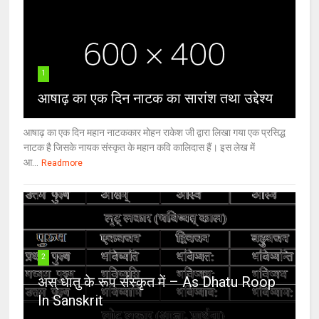
1
आषाढ़ का एक दिन नाटक का सारांश तथा उद्देश्य
आषाढ़ का एक दिन महान नाटककार मोहन राकेश जी द्वारा लिखा गया एक प्रसिद्ध
नाटक है जिसके नायक संस्कृत के महान कवि कालिदास हैं। इस लेख में
आ...
Readmore
2
अस् धातु के रूप संस्कृत में – As Dhatu Roop
In Sanskrit