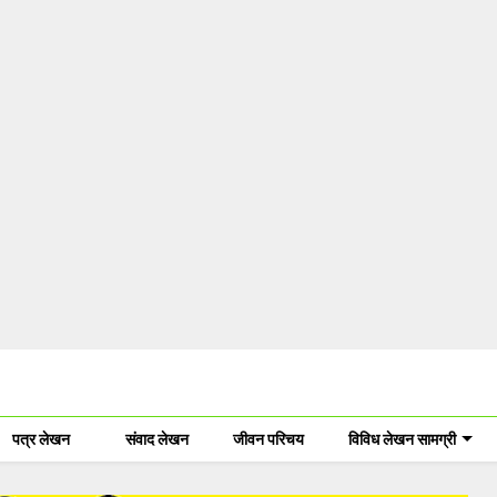
पत्र लेखन
संवाद लेखन
जीवन परिचय
विविध लेखन सामग्री