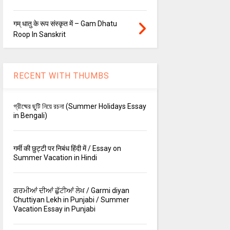
गम् धातु के रूप संस्कृत में – Gam Dhatu
Roop In Sanskrit
RECENT WITH THUMBS
গ্রীষ্মের ছুটি নিয়ে রচনা (Summer Holidays Essay
in Bengali)
गर्मी की छुट्टी पर निबंध हिंदी में / Essay on
Summer Vacation in Hindi
ਗਰਮੀਆਂ ਦੀਆਂ ਛੁੱਟੀਆਂ ਲੇਖ / Garmi diyan
Chuttiyan Lekh in Punjabi / Summer
Vacation Essay in Punjabi