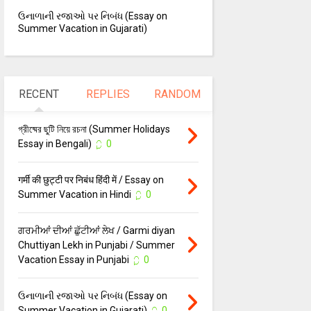
ઉનાળાની રજાઓ પર નિબંધ (Essay on
Summer Vacation in Gujarati)
RECENT
REPLIES
RANDOM
গ্রীষ্মের ছুটি নিয়ে রচনা (Summer Holidays
Essay in Bengali)
0
गर्मी की छुट्टी पर निबंध हिंदी में / Essay on
Summer Vacation in Hindi
0
ਗਰਮੀਆਂ ਦੀਆਂ ਛੁੱਟੀਆਂ ਲੇਖ / Garmi diyan
Chuttiyan Lekh in Punjabi / Summer
Vacation Essay in Punjabi
0
ઉનાળાની રજાઓ પર નિબંધ (Essay on
Summer Vacation in Gujarati)
0