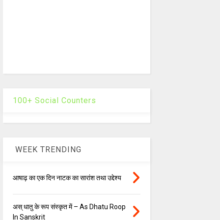
100+ Social Counters
WEEK TRENDING
आषाढ़ का एक दिन नाटक का सारांश तथा उद्देश्य
अस् धातु के रूप संस्कृत में – As Dhatu Roop
In Sanskrit