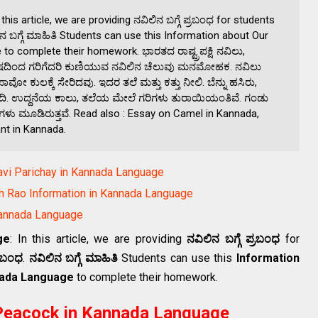
s article, we are providing ನವಿಲಿನ ಬಗ್ಗೆ ಪ್ರಬಂಧ for students
ಿನ ಬಗ್ಗೆ ಮಾಹಿತಿ Students can use this Information about Our
o complete their homework. ಭಾರತದ ರಾಷ್ಟ್ರಪಕ್ಷಿ ನವಿಲು,
ಿಂದ ಗರಿಗೆದರಿ ಕುಣಿಯುವ ನವಿಲಿನ ಚೆಲುವು ಮನಮೋಹಕ. ನವಿಲು
ಪಾವೋ ಕುಲಕ್ಕೆ ಸೇರಿದವು. ಇದರ ತಲೆ ಮತ್ತು ಕತ್ತು ನೀಲಿ. ಬೆನ್ನು ಹಸಿರು,
ುಹಳದಿ. ಉದ್ದನೆಯ ಕಾಲು, ತಲೆಯ ಮೇಲೆ ಗರಿಗಳು ತುರಾಯಿಯಂತಿವೆ. ಗಂಡು
ು ಗರಿಗಳು ಮೂಡಿರುತ್ತವೆ. Read also : Essay on Camel in Kannada,
nt in Kannada.
Kavi Parichay in Kannada Language
Rao Information in Kannada Language
 Kannada Language
ge
: In this article, we are providing
ನವಿಲಿನ ಬಗ್ಗೆ ಪ್ರಬಂಧ
for
್ರಬಂಧ
.
ನವಿಲಿನ ಬಗ್ಗೆ ಮಾಹಿತಿ
Students can use this
Information
nada Language
to complete their homework.
n Peacock in Kannada Language