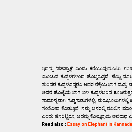
ಇದನ್ನು 'ಸಹಸ್ರಾಕ್ಷ' ಎಂದು ಕರೆಯುವುದುಂಟು. ಗಂಡು
ಮಿಂಚುವ ತುಪ್ಪಳಗಳಿಂದ ಹೊದ್ದಿರುತ್ತದೆ. ಹೆಣ್ಣು ನವಿಲು
ಸುಂದರ ತುಪ್ಪಳವಿದ್ದರೂ ಅದರ ರೆಕ್ಕೆಯ ಭಾಗ ಮತ್ತ
ಅದರ ಹೊಟ್ಟೆಯ ಭಾಗ ಬಿಳಿ ತುಪ್ಪಳದಿಂದ ಕೂಡಿರುತ್ತದ
ಸಾಮಾನ್ಯವಾಗಿ ಗುಡ್ಡಗಾಡುಗಳಲ್ಲಿ, ಮರುಭೂಮಿಗಳಲ್
ಸಂತೋಷ ಕೊಡುತ್ತಿವೆ. ನಮ್ಮ ಜನರಲ್ಲಿ ನವಿಲಿನ ಮಾಂಸದ 
ಎಂದು ಹೆಸರಿಟ್ಟರೂ, ಅದನ್ನು ಕೊಲ್ಲುವುದು ಅಪರಾಧ ಎಂ
Read also :
Essay on Elephant in Kannad