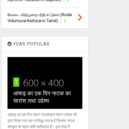
கோடை விடுமுறை பற்றி கட்டுரை (Kodai
Vidumurai Katturai in Tamil)
0
YEAR POPULAR
1
आषाढ़ का एक दिन नाटक का
सारांश तथा उद्देश्य
आषाढ़ का एक दिन महान नाटककार मोहन राकेश जी
द्वारा लिखा गया एक प्रसिद्ध नाटक है जिसके नायक
संस्कृत के महान कवि कालिदास हैं। इस लेख में