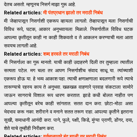
देतच असतो. म्हणूनच निसर्ग माझा गुरू आहे.
Related articles:
मी पंतप्रधान झालो तर मराठी निबंध
मी जेव्हापासून निसर्गाशी एकरूप व्हायला लागलो. तेव्हापासून मला निसर्गाची
विविध रूपे, घटक, आकार अनुभवायला मिळाले. निसर्गातील विविध घटक
आपल्या कृतीतून काही ना काही शिकवतो व ते आकलन करण्याची मला आता
सवयच लागली आहे.
Related articles:
शब्द हरवले तर मराठी निबंध
मी निसर्गाला का गुरू मानतो. याची काही उदाहरणे दिली तर तुम्हाला त्यातील
सत्यता पटेल. मग चला तर आपण निसर्गाशीच संवाद साधू या. त्यांच्याशी
एकरूप होऊ या. हे भव्य आकाश पहा. त्याची क्षणाक्षणाला बदलणारी रूपे त्याचे
तारूण्याचे रहस्य काय ते अनुभवा. खळखळ वाहणारे प्रवाह संकटाला सामोरे
जाऊन सागराचे विशाल रूप धारण करतात. झाडे कधी बोलत नाहीत पण
आपल्या कृतीतून बरेच काही सांगतात. सतत दान करा. छोटा-मोठा असा
भेदभाव करू नका. शरीराने व मनाने सतत तरूण राहा. आपल्या कृतीने इतराना
सुखी, समाधानी आनंदी करा. पाने, फुले, पक्षी, किडे, मुंग्या प्राणी, डोंगर, दया,
शेते याचे तुम्हीही निरीक्षण करा.
Related articles:
वर्तमानपत्रे बंद झाली तर मराठी निबंध