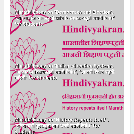
Marathi Essay on "Democracy and Election",
"लोकसत्ताक राज्यपद्धती आणि निवडणक-पद्धती मराठी निबंध"
for Students
Marathi Essay on "Indian Education System",
"भारतातील शिक्षणपद्धती मराठी निबंध", "आजची शिक्षण पद्धती
माहिती" for Students
Marathi Essay on "History Repeats Itself",
"इतिहासाची पुनरावृत्ती होत असते मराठी निबंध" for
Students