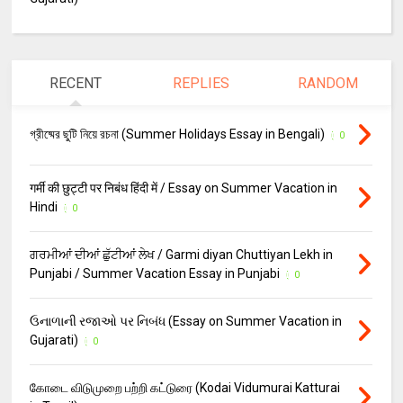
RECENT
REPLIES
RANDOM
গ্রীষ্মের ছুটি নিয়ে রচনা (Summer Holidays Essay in Bengali)
0
गर्मी की छुट्टी पर निबंध हिंदी में / Essay on Summer Vacation in
Hindi
0
ਗਰਮੀਆਂ ਦੀਆਂ ਛੁੱਟੀਆਂ ਲੇਖ / Garmi diyan Chuttiyan Lekh in
Punjabi / Summer Vacation Essay in Punjabi
0
ઉનાળાની રજાઓ પર નિબંધ (Essay on Summer Vacation in
Gujarati)
0
கோடை விடுமுறை பற்றி கட்டுரை (Kodai Vidumurai Katturai