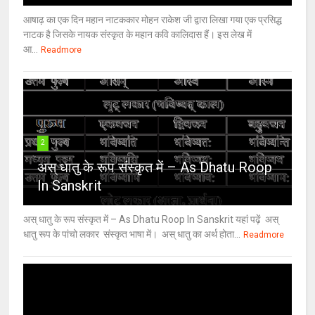
आषाढ़ का एक दिन महान नाटककार मोहन राकेश जी द्वारा लिखा गया एक प्रसिद्ध
नाटक है जिसके नायक संस्कृत के महान कवि कालिदास हैं। इस लेख में
आ...
Readmore
2
अस् धातु के रूप संस्कृत में – As Dhatu Roop
In Sanskrit
अस् धातु के रूप संस्कृत में – As Dhatu Roop In Sanskrit यहां पढ़ें अस्
धातु रूप के पांचो लकार संस्कृत भाषा में। अस् धातु का अर्थ होता...
Readmore