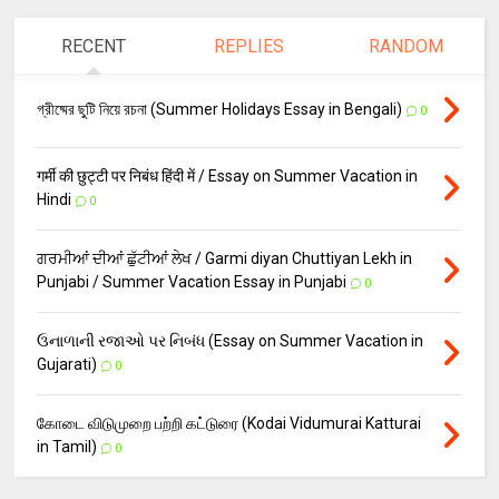
RECENT
REPLIES
RANDOM
গ্রীষ্মের ছুটি নিয়ে রচনা (Summer Holidays Essay in Bengali)
0
गर्मी की छुट्टी पर निबंध हिंदी में / Essay on Summer Vacation in
Hindi
0
ਗਰਮੀਆਂ ਦੀਆਂ ਛੁੱਟੀਆਂ ਲੇਖ / Garmi diyan Chuttiyan Lekh in
Punjabi / Summer Vacation Essay in Punjabi
0
ઉનાળાની રજાઓ પર નિબંધ (Essay on Summer Vacation in
Gujarati)
0
கோடை விடுமுறை பற்றி கட்டுரை (Kodai Vidumurai Katturai
in Tamil)
0