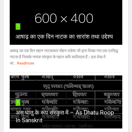
1
आषाढ़ का एक दिन नाटक का सारांश तथा उद्देश्य
आषाढ़ का एक दिन महान नाटककार मोहन राकेश जी द्वारा लिखा गया एक प्रसिद्ध
नाटक है जिसके नायक संस्कृत के महान कवि कालिदास हैं। इस लेख में
आ...
Readmore
2
अस् धातु के रूप संस्कृत में – As Dhatu Roop
In Sanskrit