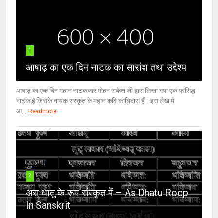
1
आषाढ़ का एक दिन नाटक का सारांश तथा उद्देश्य
आषाढ़ का एक दिन महान नाटककार मोहन राकेश जी द्वारा लिखा गया एक प्रसिद्ध
नाटक है जिसके नायक संस्कृत के महान कवि कालिदास हैं। इस लेख में
आ...
Readmore
2
अस् धातु के रूप संस्कृत में – As Dhatu Roop
In Sanskrit