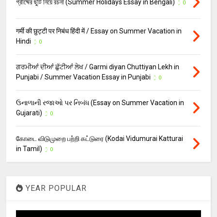
গ্রীষ্মের ছুটি নিয়ে রচনা (Summer Holidays Essay in Bengali)
0
गर्मी की छुट्टी पर निबंध हिंदी में / Essay on Summer Vacation in
Hindi
0
ਗਰਮੀਆਂ ਦੀਆਂ ਛੁੱਟੀਆਂ ਲੇਖ / Garmi diyan Chuttiyan Lekh in
Punjabi / Summer Vacation Essay in Punjabi
0
ઉનાળાની રજાઓ પર નિબંધ (Essay on Summer Vacation in
Gujarati)
0
கோடை விடுமுறை பற்றி கட்டுரை (Kodai Vidumurai Katturai
in Tamil)
0
YEAR POPULAR