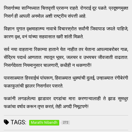
निसर्गाच्या सान्निध्यात चित्तवृत्ती प्रसन्न राहते. रोगराई दूर पळते. प्रदूषणमुक्त
निसर्ग ही आपली अनमोल अशी राष्ट्रीय संपत्ती आहे.
विज्ञान युगात वृक्षमाहात्म्य नावाचे विचारस्रोत सर्वांनी जिवापाड जपले पाहिजे;
कारण वृक्ष, वनं यांच्या सहवासात खरी शांती मिळते.
सर्व नया वाहताना रिकाम्या हाताने येत नाहीत तर येताना आपल्याबरोबर गाळ,
सेंद्रिय पदार्थ आणतात. त्यातून भूचर, जलचर व उभयचर जीवजाती वाढतात.
निसर्गदेवता नियमानुसार चालणारी, कधीही न थकणारी!
पावसाळ्यात हिरवाईचं पांघरूण, हिवाळ्यात धुक्यांची दुलई, उन्हाळ्यात रंगीबेरंगी
फळाफुलांची झालर निसर्गावर पसरते.
फळांनी लगडलेल्या झाडावर दगडांचा मारा करणाऱ्यालाही ते झाड सुमधुर
फळांचा वर्षाव करून तृप्त करतं, तेही अगदी निमूटपणे!
TAGS:
Marathi Nibandh
272