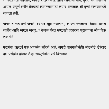
न कंटाळता वाहतात, अगदी रात्रंदिवस. झाडं आपल्या पानं, फुलं, फळांशिवाय
आपलं संपूर्ण शरीर केव्हाही त्यागण्यासाठी तयार असतात. ही वृत्ती माणसांमध्ये
यायला हवी.
जंगलात राहणारी जंगली श्वापदं भूक नसताना, कारण नसताना शिकार करत
नाहीत आणि माणूस मात्र...? केवळ गंमत म्हणूनही एखादया प्राण्याचा जीव घेऊ
शकतो!
प्रत्येक ऋतूचं एक आगळंच सौंदर्य आहे. अगदी पानगळीचंही! मोठमोठे डेरेदार
वृक्ष पर्णहीन होतात तेव्हा साधुसंतांसारखे दिसतात.