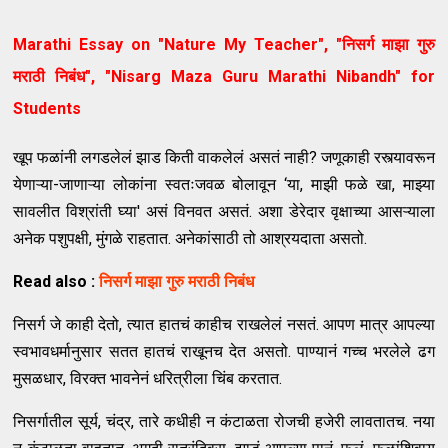
Marathi Essay on "
Nature My Teacher
", "
निसर्ग माझा गुरु
मराठी निबंध
", "Nisarg Maza Guru Marathi Nibandh"
for
Students
खूप फळांनी लगडलेलं झाड किती वाकलेलं असतं नाही? जणूकाही रस्त्यावरून
येणाऱ्या-जाणाऱ्या लोकांना स्वतःजवळ बोलावून ‘या, माझी फळे खा, माझ्या
सावलीत विश्रांती घ्या' असं विनवत असतं. अशा डेरेदार वृक्षाच्या आसऱ्याला
अनेक पशुपक्षी, मुंगळे राहतात. अनेकांसाठी तो आश्रयदाता असतो.
Read also :
निसर्ग माझा गुरु मराठी निबंध
निसर्ग जे काही देतो, त्यात हातचं काहीच राखलेलं नसतं. आपण मात्र आपल्या
स्वभावधर्मानुसार सतत हातचं राखूनच देत असतो. पाण्यानं गच्च भरलेले ढग
मुसळधार, विरक्त भावनेनं धरित्रीला चिंब करतात.
निसर्गातील सूर्य, चंद्र, तारे कधीही न कंटाळता रोजची हजेरी लावतातच. नया