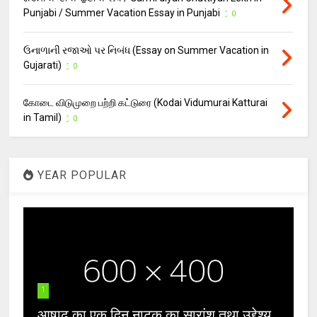
Punjabi / Summer Vacation Essay in Punjabi
0
ઉનાળાની રજાઓ પર નિબંધ (Essay on Summer Vacation in
Gujarati)
0
கோடை விடுமுறை பற்றி கட்டுரை (Kodai Vidumurai Katturai
in Tamil)
0
YEAR POPULAR
1
आषाढ़ का एक दिन नाटक का सारांश तथा उद्देश्य