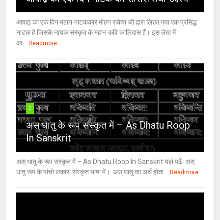
आषाढ़ का एक दिन महान नाटककार मोहन राकेश जी द्वारा लिखा गया एक प्रसिद्ध
नाटक है जिसके नायक संस्कृत के महान कवि कालिदास हैं। इस लेख में
आ...
Readmore
2
अस् धातु के रूप संस्कृत में – As Dhatu Roop
In Sanskrit
अस् धातु के रूप संस्कृत में – As Dhatu Roop In Sanskrit यहां पढ़ें अस्
धातु रूप के पांचो लकार संस्कृत भाषा में। अस् धातु का अर्थ होता...
Readmore