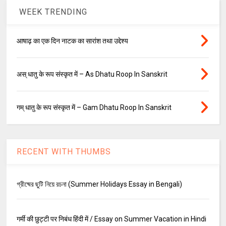
WEEK TRENDING
आषाढ़ का एक दिन नाटक का सारांश तथा उद्देश्य
अस् धातु के रूप संस्कृत में – As Dhatu Roop In Sanskrit
गम् धातु के रूप संस्कृत में – Gam Dhatu Roop In Sanskrit
RECENT WITH THUMBS
গ্রীষ্মের ছুটি নিয়ে রচনা (Summer Holidays Essay in Bengali)
गर्मी की छुट्टी पर निबंध हिंदी में / Essay on Summer Vacation in Hindi