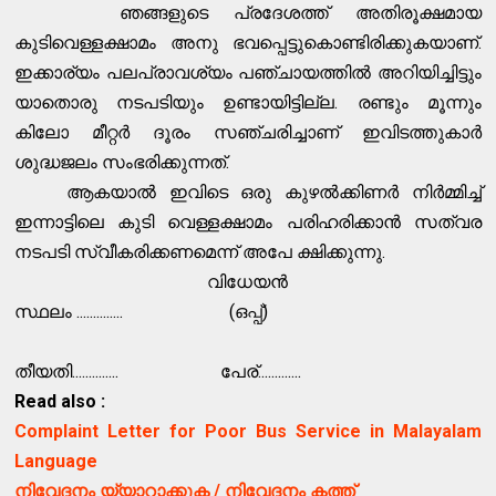
ഞങ്ങളുടെ പ്രദേശത്ത് അതിരൂക്ഷമായ
കുടിവെള്ളക്ഷാമം അനു ഭവപ്പെട്ടുകൊണ്ടിരിക്കുകയാണ്.
ഇക്കാര്യം പലപ്രാവശ്യം പഞ്ചായത്തിൽ അറിയിച്ചിട്ടും
യാതൊരു നടപടിയും ഉണ്ടായിട്ടില്ല. രണ്ടും മൂന്നും
കിലോ മീറ്റർ ദൂരം സഞ്ചരിച്ചാണ് ഇവിടത്തുകാർ
ശുദ്ധജലം സംഭരിക്കുന്നത്.
ആകയാൽ ഇവിടെ ഒരു കുഴൽക്കിണർ നിർമ്മിച്ച്
ഇന്നാട്ടിലെ കുടി വെള്ളക്ഷാമം പരിഹരിക്കാൻ സത്വര
നടപടി സ്വീകരിക്കണമെന്ന് അപേ ക്ഷിക്കുന്നു.
വിധേയൻ
സ്ഥലം .............. (ഒപ്പ്)
തീയതി.............. പേര്.............
Read also :
Complaint Letter for Poor Bus Service in Malayalam
Language
നിവേദനം യ്യാറാക്കുക / നിവേദനം കത്ത്