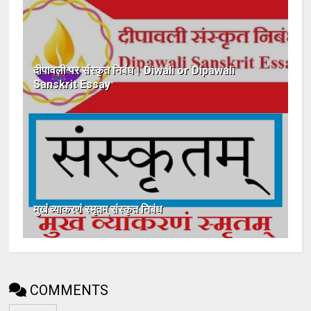
दीपावली पर संस्कृत निबंध। Diwali or Dipawali
Sanskrit Essay
मुखं व्याकरणं स्मृतम् संस्कृत निबंध
COMMENTS