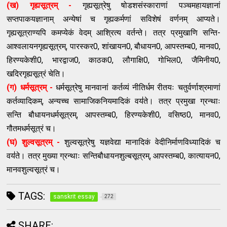
(ख) गृह्यसूत्रम् -
गृह्यसूत्रेषु षोडशसंस्काराणां पञ्चमहायज्ञानां
सप्तपाकयज्ञानाम् अन्येषां च गृह्यकर्मणां सविशेषं वर्णनम् आप्यते।
गृह्यसूत्राण्यपि कमप्येकं वेदम् आश्रित्य वर्तन्ते। तत्र प्रमुखाणि सन्ति-
आश्वलायनगृह्यसूत्रम्, पारस्कर0, शांखायन0, बौधायन0, आपस्तम्ब0, मानव0,
हिरण्यकेशी0, भारद्वाज0, काठक0, लौगाक्षि0, गोभिल0, जैमिनीय0,
खदिरगृह्यसूत्रं चेति।
(ग) धर्मसूत्रम् -
धर्मसूत्रेषु मानवानां कर्तव्यं नीतिर्धम रीतयः चतुर्वर्णाश्रमाणां
कर्तव्यादिकम्, अन्यच्च सामाजिकनियमादिकं वय॑ते। तत्र प्रमुखा ग्रन्थाः
सन्ति बौधायनधर्मसूत्रम्, आपस्तम्ब0, हिरण्यकेशी0, वसिष्ठ0, मानव0,
गौतमधर्मसूत्रं च।
(घ) शुल्वसूत्रम् -
शुल्वसूत्रेषु यज्ञवेद्या मानादिकं वेदीनिर्माणविध्यादिकं च
वय॑ते। तत्र मुख्या ग्रन्थाः सन्तिबौधायनशुल्बसूत्रम्, आपस्तम्ब0, कात्यायन0,
मानवशुल्वसूत्रं च।
TAGS:
sanskrit essay
272
SHARE: