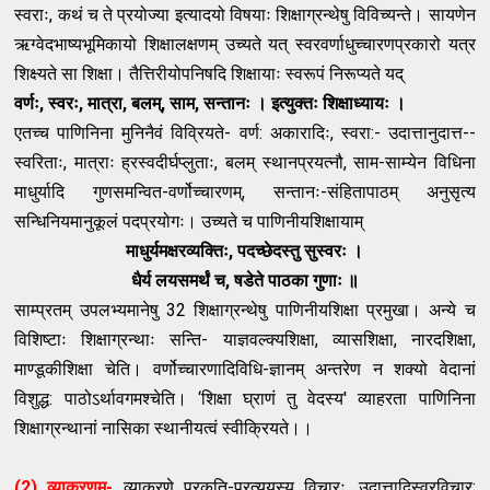
स्वराः, कथं च ते प्रयोज्या इत्यादयो विषयाः शिक्षाग्रन्थेषु विविच्यन्ते। सायणेन
ऋग्वेदभाष्यभूमिकायो शिक्षालक्षणम् उच्यते यत् स्वरवर्णाधुच्चारणप्रकारो यत्र
शिक्ष्यते सा शिक्षा। तैत्तिरीयोपनिषदि शिक्षायाः स्वरूपं निरूप्यते यद्
वर्णः, स्वरः, मात्रा, बलम्, साम, सन्तानः । इत्युक्तः शिक्षाध्यायः ।
एतच्च पाणिनिना मुनिनैवं विव्रियते- वर्ण: अकारादिः, स्वरा:- उदात्तानुदात्त--
स्वरिताः, मात्राः ह्रस्वदीर्घप्लुताः, बलम् स्थानप्रयत्नौ, साम-साम्येन विधिना
माधुर्यादि गुणसमन्वित-वर्णोच्चारणम्, सन्तानः-संहितापाठम् अनुसृत्य
सन्धिनियमानुकूलं पदप्रयोगः। उच्यते च पाणिनीयशिक्षायाम्
माधुर्यमक्षरव्यक्तिः, पदच्छेदस्तु सुस्वरः ।
धैर्य लयसमर्थं च, षडेते पाठका गुणाः ॥
साम्प्रतम् उपलभ्यमानेषु 32 शिक्षाग्रन्थेषु पाणिनीयशिक्षा प्रमुखा। अन्ये च
विशिष्टाः शिक्षाग्रन्थाः सन्ति- याज्ञवल्क्यशिक्षा, व्यासशिक्षा, नारदशिक्षा,
माण्डूकीशिक्षा चेति। वर्णोच्चारणादिविधि-ज्ञानम् अन्तरेण न शक्यो वेदानां
विशुद्ध: पाठोऽर्थावगमश्चेति। ‘शिक्षा घ्राणं तु वेदस्य' व्याहरता पाणिनिना
शिक्षाग्रन्थानां नासिका स्थानीयत्वं स्वीक्रियते।।
(2) व्याकरणम्-
व्याकरणे प्रकृति-प्रत्ययस्य विचारः, उदात्तादिस्वरविचार: