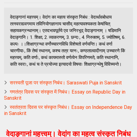
वेदाङ्गानां महत्त्वम्। वेदांग का महत्व संस्कृत निबंध : वेदार्थावबोधाय
तत्स्वराद्यवगमाय तविनियोगज्ञानाय चासीद् महत्यावश्यकता केषांचित्
सहायकग्रन्थानाम्। एतदभावपूर्तये एव जनिरभूद् वेदाङ्गानाम् । षडिमानि
वेदाङ्गानि। 1. शिक्षा, 2. व्याकरणम्, 3. छन्दः, 4. निरुक्तम्, 5. ज्योतिषम्, 6.
कल्पः ।।शिक्षाग्रन्था वर्णोच्चारणविधि विशेषतो वर्णयन्ति। कथं वर्णा
चारणीयाः, किं तेषां स्थानम्, कश्च तत्र यत्नः, कण्ठताल्वादीनाम् उच्चारणे किं
महत्त्वम्, कति वर्णाः, कथं कायमारुतो वर्णत्वेन विपरिणमते, कति स्थानानि,
कति स्वराः, कथं च ते प्रयोज्या इत्यादयो विषयाः शिक्षाग्रन्थेषु विविच्यन्ते।
सरस्वती पूजा पर संस्कृत निबंध। Saraswati Puja in Sanskrit
गणतंत्र दिवस पर संस्कृत में निबंध। Essay on Republic Day in
Sanskrit
स्वतंत्रता दिवस पर संस्कृत निबंध। Essay on Independence Day
in Sanskrit
वेदाङ्गानां महत्त्वम्। वेदांग का महत्व संस्कृत निबंध