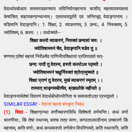
वेदार्थावबोधाय तत्स्वराद्यवगमाय तविनियोगज्ञानाय चासीद् महत्यावश्यकता
केषांचित् सहायकग्रन्थानाम्। एतदभावपूर्तये एव जनिरभूद् वेदाङ्गानाम् ।
षडिमानि वेदाङ्गानि। 1. शिक्षा, 2. व्याकरणम्, 3. छन्दः, 4. निरुक्तम्, 5.
ज्योतिषम्, 6. कल्पः ।। तथोच्यते--
शिक्षा कल्पो व्याकरणं, निरुक्तं छन्दसां चयः ।
ज्योतिषामयनं चैव, वेदाङ्गानि षडेव तु ॥
षण्णाम् एतेषां महत्त्वं निरीक्ष्यैव पाणिनीयशिक्षायां प्रतिपाद्यते यत्-
छन्दः पादौ तु वेदस्य, हस्तो कल्पोऽथ पठ्यते ।
ज्योतिषामयनं चक्षुर्निरुक्तं श्रोत्रमुच्यते ॥
शिक्षा प्राणं तु वेदस्य, मुखं व्याकरणं स्मृतम् ।।
तस्मात् साङ्गमधीत्यैव, ब्रह्मलोके महीयते ॥
वेदाङ्गानामेतेषां विवरणं वेदार्थबोधोपयोगिता च समासतोऽत्र प्रस्तूयते ।
SIMILAR ESSAY -
वेदानां महत्वं संस्कृत निबंध
(1) शिक्षा -
शिक्षाग्रन्था वर्णोच्चारणविधि विशेषतो वर्णयन्ति। कथं वर्णा
चारणीयाः, किं तेषां स्थानम्, कश्च तत्र यत्नः, कण्ठताल्वादीनाम् उच्चारणे किं
महत्त्वम्, कति वर्णाः, कथं कायमारुतो वर्णत्वेन विपरिणमते, कति स्थानानि, कति