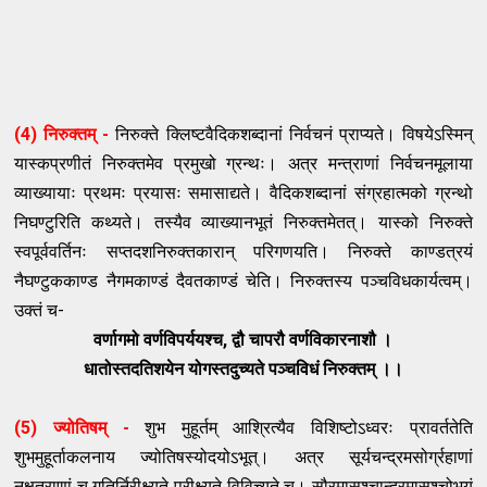
(4) निरुक्तम् -
निरुक्ते क्लिष्टवैदिकशब्दानां निर्वचनं प्राप्यते। विषयेऽस्मिन्
यास्कप्रणीतं निरुक्तमेव प्रमुखो ग्रन्थः। अत्र मन्त्राणां निर्वचनमूलाया
व्याख्यायाः प्रथमः प्रयासः समासाद्यते। वैदिकशब्दानां संग्रहात्मको ग्रन्थो
निघण्टुरिति कथ्यते। तस्यैव व्याख्यानभूतं निरुक्तमेतत्। यास्को निरुक्ते
स्वपूर्ववर्तिनः सप्तदशनिरुक्तकारान् परिगणयति। निरुक्ते काण्डत्रयं
नैघण्टुककाण्ड नैगमकाण्डं दैवतकाण्डं चेति। निरुक्तस्य पञ्चविधकार्यत्वम्।
उक्तं च-
वर्णागमो वर्णविपर्ययश्च, द्वौ चापरौ वर्णविकारनाशौ ।
धातोस्तदतिशयेन योगस्तदुच्यते पञ्चविधं निरुक्तम् ।।
(5) ज्योतिषम् -
शुभ मुहूर्तम् आश्रित्यैव विशिष्टोऽध्वरः प्रावर्ततेति
शुभमुहूर्ताकलनाय ज्योतिषस्योदयोऽभूत्। अत्र सूर्यचन्द्रमसोर्ग्रहाणां
नक्षत्राणां च गतिर्निरीक्ष्यते परीक्ष्यते विविच्यते च। सौरमासश्चान्द्रमासश्चोभयं