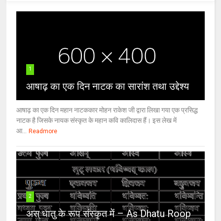
1
आषाढ़ का एक दिन नाटक का सारांश तथा उद्देश्य
आषाढ़ का एक दिन महान नाटककार मोहन राकेश जी द्वारा लिखा गया एक प्रसिद्ध
नाटक है जिसके नायक संस्कृत के महान कवि कालिदास हैं। इस लेख में
आ...
Readmore
2
अस् धातु के रूप संस्कृत में – As Dhatu Roop