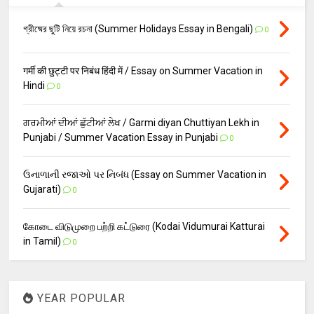
গ্রীষ্মের ছুটি নিয়ে রচনা (Summer Holidays Essay in Bengali)
0
गर्मी की छुट्टी पर निबंध हिंदी में / Essay on Summer Vacation in
Hindi
0
ਗਰਮੀਆਂ ਦੀਆਂ ਛੁੱਟੀਆਂ ਲੇਖ / Garmi diyan Chuttiyan Lekh in
Punjabi / Summer Vacation Essay in Punjabi
0
ઉનાળાની રજાઓ પર નિબંધ (Essay on Summer Vacation in
Gujarati)
0
கோடை விடுமுறை பற்றி கட்டுரை (Kodai Vidumurai Katturai
in Tamil)
0
YEAR POPULAR