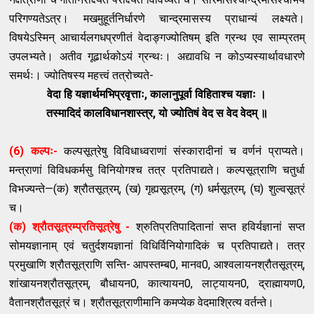
परिगण्यतेऽत्र। मखमुहूर्तनिर्धारणे चान्द्रमासस्य प्राधान्यं लक्ष्यते।
विषयेऽस्मिन् आचार्यलगधप्रणीतं वेदाङ्गज्योतिषम् इति ग्रन्थ एव साम्प्रतम्
उपलभ्यते। अतीव गूढार्थकोऽयं ग्रन्थः। अद्यावधि न कोऽप्यस्यार्थावधारणे
समर्थः। ज्योतिषस्य महत्त्वं तत्रोच्यते-
वेदा हि यज्ञार्थमभिप्रवृत्ताः, कालानुपूर्वा विहिताश्च यज्ञाः ।
तस्मादिदं कालविधानशास्त्र, यो ज्योतिषं वेद स वेद वेदम् ॥
(6) कल्पः-
कल्पसूत्रेषु विविधाध्वराणां संस्कारादीनां च वर्णनं प्राप्यते।
मन्त्राणां विविधकर्मसु विनियोगश्च तत्र प्रतिपाद्यते। कल्पसूत्राणि चतुर्धा
विभज्यन्ते—(क) श्रौतसूत्रम्, (ख) गृह्यसूत्रम्, (ग) धर्मसूत्रम्, (घ) शुल्वसूत्रं
च।
(क) श्रौतसूत्रम्प्रतिसूत्रेषु -
श्रुतिप्रतिपादितानां सप्त हविर्यज्ञानां सप्त
सोमयज्ञानाम् एवं चतुर्दशयज्ञानां विधिर्विनियोगादिकं च प्रतिपाद्यते। तत्र
प्रमुखाणि श्रौतसूत्राणि सन्ति- आपस्तम्ब0, मानव0, आश्वलायनश्रौतसूत्रम्,
शांखायनश्रौतसूत्रम्, बौधायन0, कात्यायन0, लाट्यायन0, द्राह्मायण0,
वैतानश्रौतसूत्रं च। श्रौतसूत्राणीमानि कमप्येक वेदमाश्रित्य वर्तन्ते।