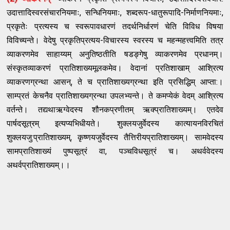
उदात्तादिस्वरसंचारनियमाः, सन्धिनियमाः, शब्दरूप-धातुरूपादि-निर्माणनियमाः,
प्रकृतेः प्रत्यस्य च स्वरूपावधारणं तदर्थनिर्धारणं चेति विविध विषया
विविच्यन्ते। वेदेषु प्रकृतिप्रत्यय-विचारस्य स्वरस्य च महन्महत्त्वमिति तत्र
व्याकरणमेव साहाय्यम् अनुतिष्ठतीति षडङ्गेषु व्याकरणमेव प्रधानम्।
संस्कृतव्याकरणं प्रातिशाख्यमूलकमेव। वेदानां प्रतिशाखाम् आश्रित्य
व्याकरणग्रन्था आसन्, ते च प्रातिशाख्यग्रन्था इति प्रसिद्धिम् आप्ता:।
साम्प्रतं केचनैव प्रातिशाख्यग्रन्था उपलभ्यन्ते। ते कमप्येकं वेदम् आश्रित्य
वर्तन्ते। तद्यथाऋग्वेदस्य शौनकप्रणीतम् ऋक्प्रातिशाख्यम्। एतदेव
पार्षदसूत्रम् इत्यप्यभिधीयते। शुक्लयजुर्वेदस्य कात्यायनविरचितं
शुक्लयजु:प्रातिशाख्यम्, कृष्णयजुर्वेदस्य तैत्तिरीयप्रातिशाख्यम्। सामवेदस्य
सामप्रातिशाख्यं पुष्पसूत्रं वा, पञ्चविधसूत्रं च। अथर्ववेदस्य
अथर्वप्रातिशाख्यम्।।