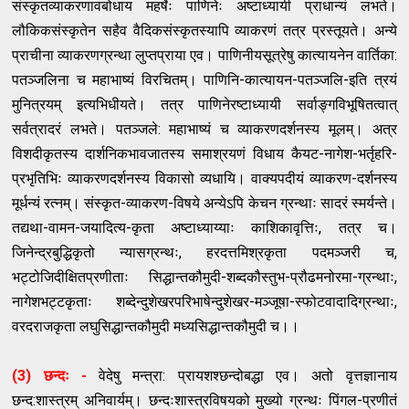
संस्कृतव्याकरणावबोधाय महर्षेः पाणिनेः अष्टाध्यायी प्राधान्यं लभते।
लौकिकसंस्कृतेन सहैव वैदिकसंस्कृतस्यापि व्याकरणं तत्र प्रस्तूयते। अन्ये
प्राचीना व्याकरणग्रन्था लुप्तप्राया एव। पाणिनीयसूत्रेषु कात्यायनेन वार्तिका:
पतञ्जलिना च महाभाष्यं विरचितम्। पाणिनि-कात्यायन-पतञ्जलि-इति त्रयं
मुनित्रयम् इत्यभिधीयते। तत्र पाणिनेरष्टाध्यायी सर्वाङ्गविभूषितत्वात्
सर्वत्रादरं लभते। पतञ्जले: महाभाष्यं च व्याकरणदर्शनस्य मूलम्। अत्र
विशदीकृतस्य दार्शनिकभावजातस्य समाश्रयणं विधाय कैयट-नागेश-भर्तृहरि-
प्रभृतिभिः व्याकरणदर्शनस्य विकासो व्यधायि। वाक्यपदीयं व्याकरण-दर्शनस्य
मूर्धन्यं रत्नम्। संस्कृत-व्याकरण-विषये अन्येऽपि केचन ग्रन्थाः सादरं स्मर्यन्ते।
तद्यथा-वामन-जयादित्य-कृता अष्टाध्याय्याः काशिकावृत्तिः, तत्र च।
जिनेन्द्रबुद्धिकृतो न्यासग्रन्थः, हरदत्तमिश्रकृता पदमञ्जरी च,
भट्टोजिदीक्षितप्रणीताः सिद्धान्तकौमुदी-शब्दकौस्तुभ-प्रौढमनोरमा-ग्रन्थाः,
नागेशभट्टकृताः शब्देन्दुशेखरपरिभाषेन्दुशेखर-मञ्जूषा-स्फोटवादादिग्रन्थाः,
वरदराजकृता लघुसिद्धान्तकौमुदी मध्यसिद्धान्तकौमुदी च।।
(3) छन्दः -
वेदेषु मन्त्रा: प्रायशश्छन्दोबद्धा एव। अतो वृत्तज्ञानाय
छन्द:शास्त्रम् अनिवार्यम्। छन्दःशास्त्रविषयको मुख्यो ग्रन्थः पिंगल-प्रणीतं