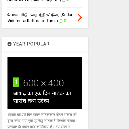
கோடை விடுமுறை பற்றி கட்டுரை (Kodai
Vidumurai Katturai in Tamil)
0
YEAR POPULAR
1
आषाढ़ का एक दिन नाटक का
सारांश तथा उद्देश्य
आषाढ़ का एक दिन महान नाटककार मोहन राकेश जी
द्वारा लिखा गया एक प्रसिद्ध नाटक है जिसके नायक
संस्कृत के महान कवि कालिदास हैं। इस लेख में