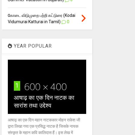
கோடை விடுமுறை பற்றி கட்டுரை (Kodai
Vidumurai Katturai in Tamil)
0
YEAR POPULAR
1
आषाढ़ का एक दिन नाटक का
सारांश तथा उद्देश्य
आषाढ़ का एक दिन महान नाटककार मोहन राकेश जी
द्वारा लिखा गया एक प्रसिद्ध नाटक है जिसके नायक
संस्कृत के महान कवि कालिदास हैं। इस लेख में