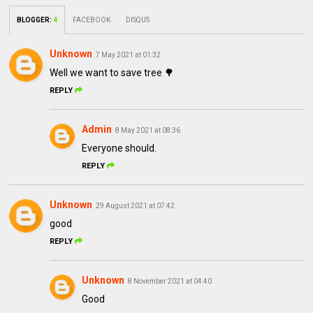
BLOGGER
:
4
FACEBOOK
DISQUS
Unknown
7 May 2021 at 01:32
Well we want to save tree 🌳
REPLY
Admin
8 May 2021 at 08:36
Everyone should.
REPLY
Unknown
29 August 2021 at 07:42
good
REPLY
Unknown
8 November 2021 at 04:40
Good