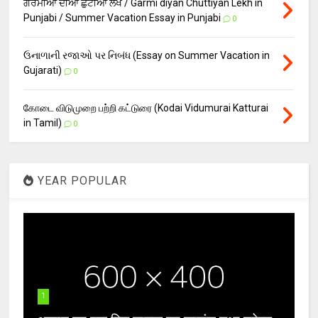
ਗਰਮੀਆਂ ਦੀਆਂ ਛੁੱਟੀਆਂ ਲੇਖ / Garmi diyan Chuttiyan Lekh in
Punjabi / Summer Vacation Essay in Punjabi
0
ઉનાળાની રજાઓ પર નિબંધ (Essay on Summer Vacation in
Gujarati)
0
கோடை விடுமுறை பற்றி கட்டுரை (Kodai Vidumurai Katturai
in Tamil)
0
YEAR POPULAR
1