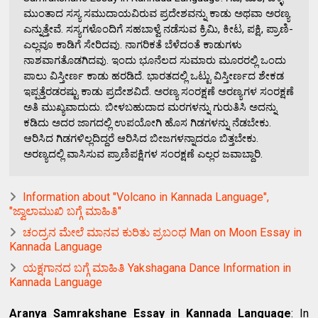
ಮುಂತಾದ ಸಸ್ಯ ಸಮುದಾಯವಿರುವ ಪ್ರದೇಶವನ್ನು ಕಾಡು ಅಥವಾ ಅರಣ್ಯ
ಎನ್ನುತ್ತೇವೆ. ಸಸ್ಯಗಳೊಂದಿಗೆ ಸಹಬಾಳ್ವೆ ನಡೆಸುವ ಕ್ರಿಮಿ, ಕೀಟ, ಪಕ್ಷಿ, ಪ್ರಾಣಿ-
ಎಲ್ಲವೂ ಕಾಡಿಗೆ ಸೇರಿದವು. ನಾಗರಿಕತೆ ಬೆಳೆದಂತೆ ಕಾಡುಗಳು
ನಾಶವಾಗತೊಡಗಿದವು. ಇಂದು ಭೂನೆಲದ ಸುಮಾರು ಮೂರರಲ್ಲಿ ಒಂದು
ಪಾಲು ವಿಸ್ತೀರ್ಣ ಕಾಡು ಹರಡಿದೆ. ಭಾರತದಲ್ಲಿ ಒಟ್ಟು ವಿಸ್ತೀರ್ಣದ ಶೇಕಡ
ಇಪ್ಪತ್ತೆರಡರಷ್ಟು ಕಾಡು ಪ್ರದೇಶವಿದೆ. ಅರಣ್ಯ ಸಂರಕ್ಷಣೆ ಅರಣ್ಯಗಳ ಸಂರಕ್ಷಣೆ
ಅತಿ ಮುಖ್ಯವಾದುದು. ಬೀಳಬಹುದಾದ ಮರಗಳನ್ನು ಗುರುತಿಸಿ ಅದನ್ನು
ಕಡಿದು ಅದರ ಜಾಗದಲ್ಲಿ ಉಪಯೋಗಿ ಹೊಸ ಗಿಡಗಳನ್ನು ನೆಡಬೇಕು.
ಆರಿಸಿದ ಗಿಡಗಳಿಲ್ಲದಿದ್ದರೆ ಆರಿಸಿದ ಬೀಜಗಳನ್ನಾದರೂ ಬಿತ್ತಬೇಕು.
ಅರಣ್ಯದಲ್ಲಿ ವಾಸಿಸುವ ಪ್ರಾಣಿಪಕ್ಷಿಗಳ ಸಂರಕ್ಷಣೆ ಎಲ್ಲರ ಜವಾಬ್ದಾರಿ.
Information about "Volcano in Kannada Language",
"ಜ್ವಾಲಾಮುಖಿ ಬಗ್ಗೆ ಮಾಹಿತಿ"
ಚಂದ್ರನ ಮೇಲೆ ಮಾನವ ಕುರಿತು ಪ್ರಬಂಧ Man on Moon Essay in
Kannada Language
ಯಕ್ಷಗಾನದ ಬಗ್ಗೆ ಮಾಹಿತಿ Yakshagana Dance Information in
Kannada Language
Aranya Samrakshane Essay in Kannada Language
: In