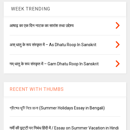
WEEK TRENDING
आषाढ़ का एक दिन नाटक का सारांश तथा उद्देश्य
अस् धातु के रूप संस्कृत में – As Dhatu Roop In Sanskrit
गम् धातु के रूप संस्कृत में – Gam Dhatu Roop In Sanskrit
RECENT WITH THUMBS
গ্রীষ্মের ছুটি নিয়ে রচনা (Summer Holidays Essay in Bengali)
गर्मी की छुट्टी पर निबंध हिंदी में / Essay on Summer Vacation in Hindi