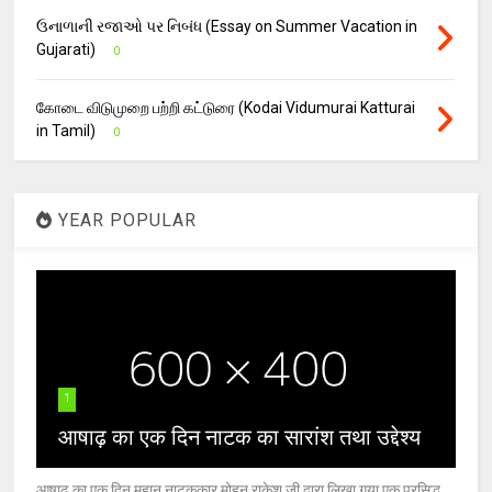
ઉનાળાની રજાઓ પર નિબંધ (Essay on Summer Vacation in
Gujarati)
0
கோடை விடுமுறை பற்றி கட்டுரை (Kodai Vidumurai Katturai
in Tamil)
0
YEAR POPULAR
1
आषाढ़ का एक दिन नाटक का सारांश तथा उद्देश्य
आषाढ़ का एक दिन महान नाटककार मोहन राकेश जी द्वारा लिखा गया एक प्रसिद्ध