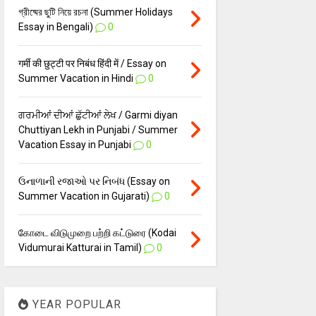
গ্রীষ্মের ছুটি নিয়ে রচনা (Summer Holidays
Essay in Bengali)
0
गर्मी की छुट्टी पर निबंध हिंदी में / Essay on
Summer Vacation in Hindi
0
ਗਰਮੀਆਂ ਦੀਆਂ ਛੁੱਟੀਆਂ ਲੇਖ / Garmi diyan
Chuttiyan Lekh in Punjabi / Summer
Vacation Essay in Punjabi
0
ઉનાળાની રજાઓ પર નિબંધ (Essay on
Summer Vacation in Gujarati)
0
கோடை விடுமுறை பற்றி கட்டுரை (Kodai
Vidumurai Katturai in Tamil)
0
YEAR POPULAR