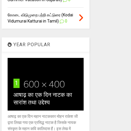
கோடை விடுமுறை பற்றி கட்டுரை (Kodai
Vidumurai Katturai in Tamil)
0
YEAR POPULAR
1
आषाढ़ का एक दिन नाटक का
सारांश तथा उद्देश्य
आषाढ़ का एक दिन महान नाटककार मोहन राकेश जी
द्वारा लिखा गया एक प्रसिद्ध नाटक है जिसके नायक
संस्कृत के महान कवि कालिदास हैं। इस लेख में