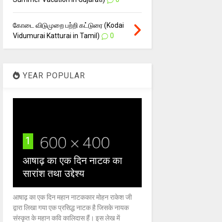
கோடை விடுமுறை பற்றி கட்டுரை (Kodai
Vidumurai Katturai in Tamil)
0
YEAR POPULAR
1
आषाढ़ का एक दिन नाटक का
सारांश तथा उद्देश्य
आषाढ़ का एक दिन महान नाटककार मोहन राकेश जी
द्वारा लिखा गया एक प्रसिद्ध नाटक है जिसके नायक
संस्कृत के महान कवि कालिदास हैं। इस लेख में