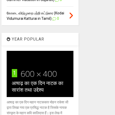
கோடை விடுமுறை பற்றி கட்டுரை (Kodai
Vidumurai Katturai in Tamil)
0
YEAR POPULAR
1
आषाढ़ का एक दिन नाटक का
सारांश तथा उद्देश्य
आषाढ़ का एक दिन महान नाटककार मोहन राकेश जी
द्वारा लिखा गया एक प्रसिद्ध नाटक है जिसके नायक
संस्कृत के महान कवि कालिदास हैं। इस लेख में