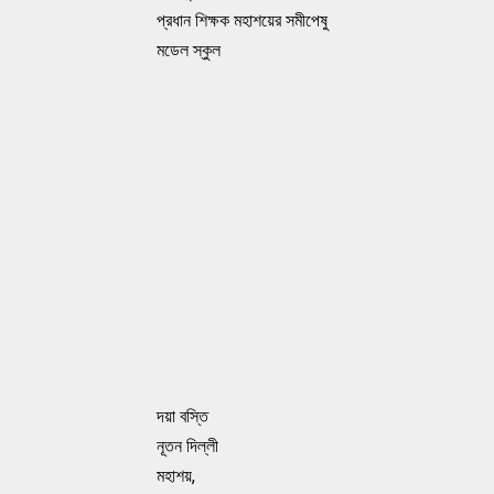
প্রধান শিক্ষক মহাশয়ের সমীপেষু
মডেল স্কুল
দয়া বস্তি
নূতন দিল্লী
মহাশয়,