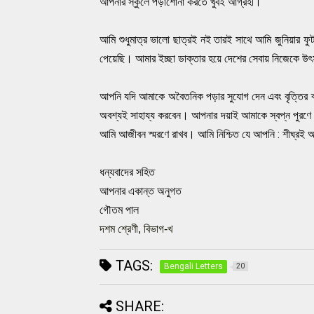
আপনার স্কুলে পড়াশােনা করতে খুবই আগ্রহী।
আমি শুধুমাত্র ভালাে ছাত্রই নই তারই সাথে আমি জুনিয়ার ফুট
পেয়েছি। আমার ইচ্ছা ডাক্তার হয়ে দেশের সেবায় নিজেকে উৎ
আপনি যদি আমাকে অবৈতনিক পড়ার সুযােগ দেন এবং বৃত্তির 
অবশ্যই সাহায্য করবেন। আপনার দয়াই আমাকে স্বপ্ন পুরণে
আমি আজীবন স্মরণে রাখব। আমি নিশ্চিত যে আপনি : শীঘ্রই আম
ধন্যবাদের সহিত
আপনার একান্ত অনুগত
গৌতম পাল
দশম শ্রেণী, বিভাগ-খ
TAGS:
Bengali Letters
20
SHARE: