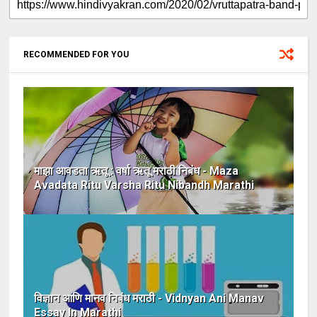
RECOMMENDED FOR YOU
माझा आवडता ऋतू : वर्षा ऋतू मराठी निबंध - Maza
Avadata Ritu Varsha Ritu Nibandh Marathi
विज्ञान आणि मानव निबंध मराठी - Vidnyan Ani Manav
Essay In Marathi