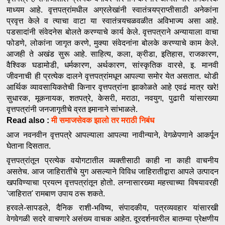
माध्यम आहे. वृत्तपत्रांमधील अग्रलेखांनी स्वातंत्र्यप्राप्तीसाठी अनेकांना 
प्रवृत्त केले व त्याचा वाटा या स्वातंत्र्यचळवळीत अविभाज्य असा आहे. 
पडसादांनी संवेदनेस बोलते करण्याचे कार्य केले. वृत्तपत्राने अन्यायाला वाचा 
फोडणे, लोकांना जागृत करणे, मुक्या संवेदनांना बोलके करण्याचे काम केले. 
आजही ते अखंड सुरू आहे. साहित्य, कला, क्रीडा, इतिहास, राजकारण, 
वैश्विक घडामोडी, धर्मकारण, अर्थकारण, सांस्कृतिक वारसे, इ. मानवी 
जीवनाची ही प्रत्येक दालने वृत्तपत्रांमधून आपल्या समोर येत असतात. थोडी 
आर्थिक व्यावसायिकतेची किनार वृत्तपत्रांना झाकोळते आहे एवढं मात्र खरे! 
सुधारक, मूकनायक, शतपत्रे, केसरी, मराठा, नवयुग, पुढारी यांसारख्या 
वृत्तपत्रांनी जनजागृतीचे व्रत इमानाने सांभाळले. 
Read also :
मी समाजसेवक झालो तर मराठी निबंध
आज नवनवीन वृत्तपत्रे आपल्याला आपल्या नावीन्याने, वेगळेपणाने आकर्पून 
घेताना दिसतात.
वृत्तपत्रांतून प्रत्येक वयोगटातील व्यक्तीसाठी काही ना काही वाचनीय 
असतेच. आज जाहिरातींचे युग असल्याने विविध जाहिरातीद्वारा आपले उत्पादन 
खपविण्याचा प्रयत्न वृत्तपत्रांतून होतो. लग्नासारख्या महत्त्वाच्या विषयावरही 
'जाहिरात' रामबाण उपाय ठरू शकते.
हरवले-सापडले, दैनिक राशी-भविष्य, संपादकीय, पत्रव्यवहार यांसारखी 
वेगवेगळी सदरे वाचणारे असंख्य वाचक आहेत. दूरदर्शनवरील बातम्या प्रेक्षणीय 