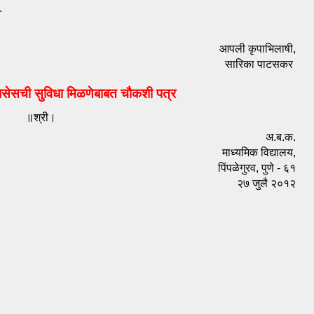
.
आपली कृपाभिलाषी,
सारिका पाटसकर 
बसेसची सुविधा मिळणेबाबत चौकशी पत्र 
॥श्री।
अ.ब.क.
माध्यमिक विद्यालय,
पिंपळेगुरव, पुणे - ६१
२७ जुलै २०१२