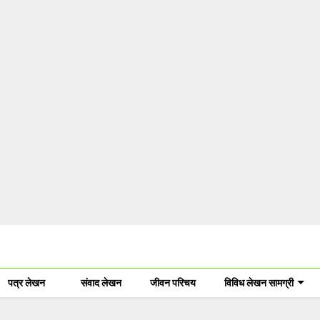
पत्र लेखन
संवाद लेखन
जीवन परिचय
विविध लेखन सामग्री