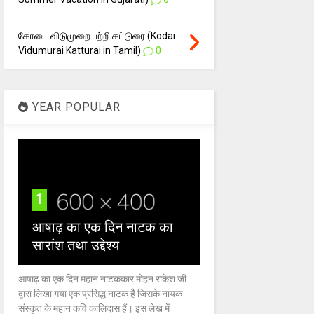
கோடை விடுமுறை பற்றி கட்டுரை (Kodai
Vidumurai Katturai in Tamil)
0
YEAR POPULAR
1
आषाढ़ का एक दिन नाटक का
सारांश तथा उद्देश्य
आषाढ़ का एक दिन महान नाटककार मोहन राकेश जी
द्वारा लिखा गया एक प्रसिद्ध नाटक है जिसके नायक
संस्कृत के महान कवि कालिदास हैं। इस लेख में