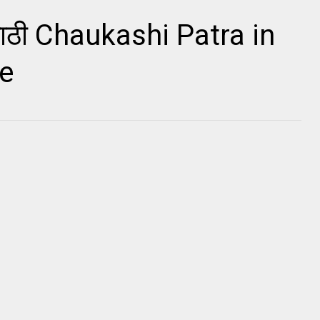
राठी Chaukashi Patra in
e