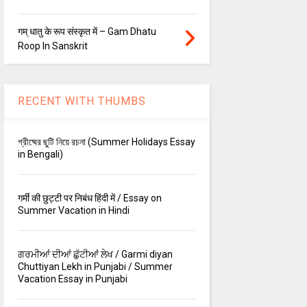
गम् धातु के रूप संस्कृत में – Gam Dhatu
Roop In Sanskrit
RECENT WITH THUMBS
গ্রীষ্মের ছুটি নিয়ে রচনা (Summer Holidays Essay
in Bengali)
गर्मी की छुट्टी पर निबंध हिंदी में / Essay on
Summer Vacation in Hindi
ਗਰਮੀਆਂ ਦੀਆਂ ਛੁੱਟੀਆਂ ਲੇਖ / Garmi diyan
Chuttiyan Lekh in Punjabi / Summer
Vacation Essay in Punjabi