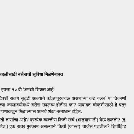
 सहलीसाठी बसेसची सुविधा मिळणेबाबत 
ेथे इयत्ता १० वी 'अमध्ये शिकत आहे.
ी सलग सुट्टी आल्याने कोल्हापूरजवळ असणाऱ्या कंट क्लब' या ठिकाणी 
 त्या कालावधीमध्ये बसेस उपलब्ध होतील का? याबाबत चौकशीसाठी हे पत्र 
ास आपणाकडून मिळाल्यास आमचे शंका-समाधान होईल.
ती तासांचा 
आहे? प्रत्येक व्यक्तीस किती खर्च (भाड्यासाठी) येऊ शकतो? (इ. 
 आहेत.) एक रात्र मुक्काम असल्याने किती (जास्त) चार्जेस पडतील? डिपॉझिट 