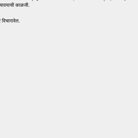
घ्यावयाची काळजी.
 विचारावेत. 