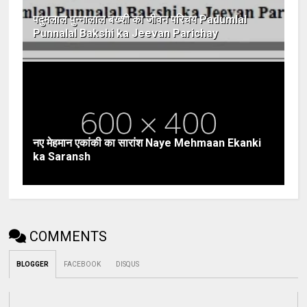
पदुमलाल पुन्नालाल बख्शी का जीवन परिचय Padumlal
Punnalal Bakshi ka Jeevan Parichay
नए मेहमान एकांकी का सारांश Naye Mehmaan Ekanki
ka Saransh
COMMENTS
BLOGGER
FACEBOOK
DISQUS