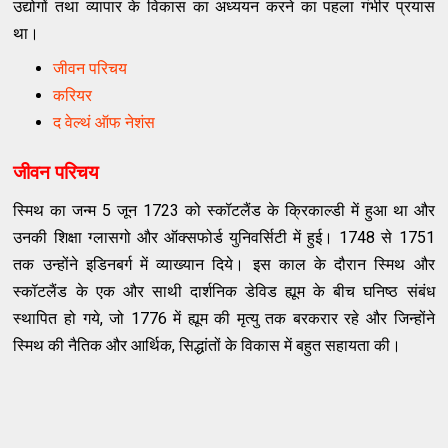
उद्योगों तथा व्‍यापार के विकास का अध्‍ययन करने का पहला गंभीर प्रयास
था।
जीवन परिचय
करियर
द वेल्‍थं ऑफ नेशंस
जीवन परिचय
स्‍मिथ का जन्‍म 5 जून 1723 को स्‍कॉटलैंड के क्रिकाल्‍डी में हुआ था और
उनकी शिक्षा ग्‍लासगो और ऑक्‍सफोर्ड युनिवर्सिटी में हुई।
1748
से
1751
तक उन्‍होंने इडिनबर्ग में व्‍याख्‍यान दिये। इस काल के दौरान स्‍मिथ और
स्‍कॉटलैंड के एक और साथी दार्शनिक डेविड ह्यूम के बीच घनिष्‍ठ संबंध
स्‍थापित हो गये
,
जो
1776
में ह्यूम की मृत्‍यु तक बरकरार रहे और जिन्‍होंने
स्‍मिथ की नैतिक और आर्थिक
,
सिद्धांतों के विकास में बहुत सहायता की।