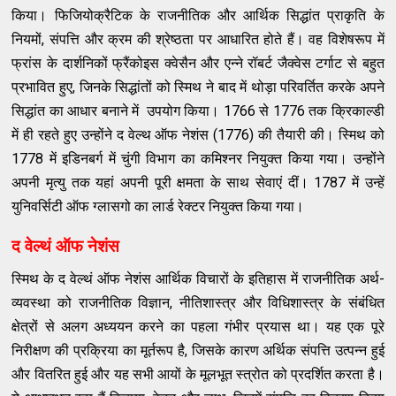
किया। फिजियोक्रैटिक के राजनीतिक और आर्थिक सिद्धांत प्राकृति के
नियमों
,
संपत्ति और क्रम की श्रेष्‍ठता पर आधारित होते हैं। वह विशेषरूप में
फ्रांस के दार्शनिकों फ्रैंकोइस क्‍वेसैन और एन्‍ने रॉबर्ट जैक्‍वेस टर्गाट से बहुत
प्रभावित हुए
,
जिनके सिद्धांतों को स्‍मिथ ने बाद में थोड़ा परिवर्तित करके अपने
सिद्धांत का आधार बनाने में
उपयोग किया।
1766
से
1776
तक क्रिकाल्‍डी
में ही रहते हुए उन्‍होंने द वेल्‍थ ऑफ नेशंस
(1776)
की तैयारी की। स्‍मिथ को
1778
में इडिनबर्ग में चुंगी विभाग का कमिश्‍नर नियुक्‍त किया गया। उन्‍होंने
अपनी मृत्‍यु तक यहां अपनी पूरी क्षमता के साथ सेवाएं दीं।
1787
में उन्‍हें
युनिवर्सिटी ऑफ ग्‍लासगो का लार्ड रेक्‍टर नियुक्‍त किया गया।
द वेल्‍थं ऑफ नेशंस
स्‍मिथ के द वेल्‍थं ऑफ नेशंस आर्थिक विचारों के इतिहास में राजनीतिक अर्थ
-
व्‍यवस्‍था को राजनीतिक विज्ञान
,
नीतिशास्‍त्र और विधिशास्‍त्र के संबंधित
क्षेत्रों से अलग अध्‍ययन करने का पहला गंभीर प्रयास था। यह एक पूरे
निरीक्षण की प्रक्रिया का मूर्तरूप है
,
जिसके कारण अर्थिक संपत्ति उत्‍पन्‍न हुई
और वितरित हुई और यह सभी आयों के मूलभूत स्‍त्रोत को प्रदर्शित करता है।