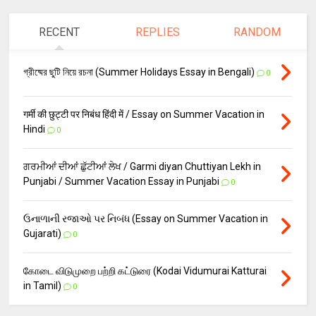
RECENT
REPLIES
RANDOM
গ্রীষ্মের ছুটি নিয়ে রচনা (Summer Holidays Essay in Bengali)
0
गर्मी की छुट्टी पर निबंध हिंदी में / Essay on Summer Vacation in
Hindi
0
ਗਰਮੀਆਂ ਦੀਆਂ ਛੁੱਟੀਆਂ ਲੇਖ / Garmi diyan Chuttiyan Lekh in
Punjabi / Summer Vacation Essay in Punjabi
0
ઉનાળાની રજાઓ પર નિબંધ (Essay on Summer Vacation in
Gujarati)
0
கோடை விடுமுறை பற்றி கட்டுரை (Kodai Vidumurai Katturai
in Tamil)
0