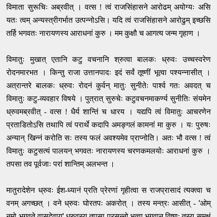
विमाता सुरूचिः अब्रवीत् । वत्स ! त्वं राजसिंहासने आरोढम् अयोग्यः असि
यतः त्वम् अन्यस्त्रीगर्भात उत्पन्नोऽसि। यदि त्वं राजसिंहासने आरोढुम् इच्छसि
तर्हि भगवतः नारायणस्य आराधनां कुरु । मम कुक्षौ च आगत्य जन्म गृहाण ।
विमातुः मुखात् एतानि कटु वचनानि श्रुत्वा बालकः ध्रुवः उच्चस्वरेण
रोदनमारभत । किन्तु राजा उत्तानपादः इदं सर्वं तूष्णीं भूत्वा पश्यन्नासीत् ।
अत्रान्तरे बालकः ध्रुवः रोदनं कुर्वन् मातुः सुनीतेः पार्श्व गतः अवदत् च
विमातुः कटु-व्यवहार विषये । पुत्रात् सुरुचेः कटुवचनमाकर्ण्य सुनीतिः संयमेन
ध्रुवमब्रवीत् - वत्स ! धैर्य शान्तिं च धारय । यद्यपि त्वं विमातुः आचरणेन
प्रताडितोऽसि तथापि त्वं परार्थे कदापि अमङ्गलं कामनां मा कुरु । यः पुरुषः
अन्यान् खिन्नं करोति सः तस्य फलं अवश्यमेव प्राप्नोति। अतः भौ वत्स ! त्वं
विमातुः कटुसत्यं पालयन् भगवतः नारायणस्य चरणकमलयोः आराधनां कुरु ।
तपसा तव पूर्वजाः परां शान्तिम् अलभन्त ।
मातुरादेशेन ध्रुवः ईश-ध्यानं प्रति प्रेरणां गृहीत्वा स राजप्रासादं त्यक्त्वा च
'
वनम् अगच्छत् । वने ध्रुवः घोरतपः अकरोत् । तस्य मन्त्रः आसीत् -
ओम्
'
नमो भगवते वासुदेवाय
ध्रुवस्य तपसा प्रसन्नो भूत्वा भगवान् विष्णु: तस्य समक्षं