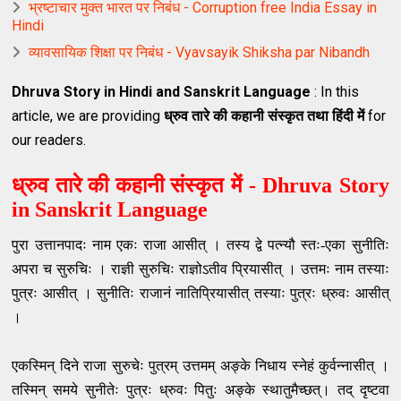
भ्रष्टाचार मुक्त भारत पर निबंध - Corruption free India Essay in
Hindi
व्यावसायिक शिक्षा पर निबंध - Vyavsayik Shiksha par Nibandh
Dhruva Story in Hindi and Sanskrit Language
: In this
article, we are providing
ध्रुव तारे की कहानी संस्कृत तथा हिंदी में
for
our readers.
ध्रुव तारे की कहानी संस्कृत में - Dhruva Story
in Sanskrit Language
पुरा उत्तानपादः नाम एकः राजा आसीत् । तस्य द्वे पत्न्यौ स्तः-एका सुनीतिः
अपरा च सुरुचिः । राज्ञी सुरुचिः राज्ञोऽतीव प्रियासीत् । उत्तमः नाम तस्याः
पुत्रः आसीत् । सुनीतिः राजानं नातिप्रियासीत् तस्याः पुत्रः ध्रुवः आसीत्
।
एकस्मिन् दिने राजा सुरुचेः पुत्रम् उत्तमम् अङ्के निधाय स्नेहं कुर्वन्नासीत् ।
तस्मिन् समये सुनीतेः पुत्रः ध्रुवः पितुः अङ्के स्थातुमैच्छत्। तद् दृष्टवा