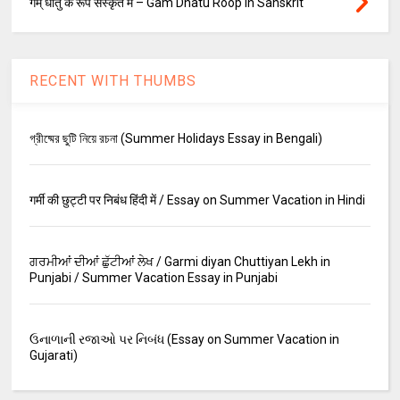
गम् धातु के रूप संस्कृत में – Gam Dhatu Roop In Sanskrit
RECENT WITH THUMBS
গ্রীষ্মের ছুটি নিয়ে রচনা (Summer Holidays Essay in Bengali)
गर्मी की छुट्टी पर निबंध हिंदी में / Essay on Summer Vacation in Hindi
ਗਰਮੀਆਂ ਦੀਆਂ ਛੁੱਟੀਆਂ ਲੇਖ / Garmi diyan Chuttiyan Lekh in
Punjabi / Summer Vacation Essay in Punjabi
ઉનાળાની રજાઓ પર નિબંધ (Essay on Summer Vacation in
Gujarati)