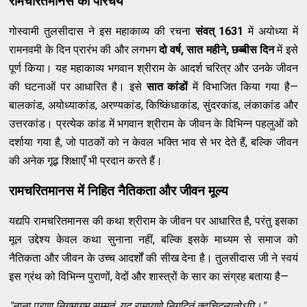
रामचरितमानस का परिचय
गोस्वामी तुलसीदास ने इस महाकाव्य की रचना
संवत् 1631
में अयोध्या में
रामनवमी के दिन प्रारंभ की और लगभग
दो वर्ष, सात महीने, छब्बीस दिन
में इसे
पूर्ण किया। यह महाकाव्य भगवान श्रीराम के आदर्श चरित्र और उनके जीवन
की घटनाओं पर आधारित है। इसे
सात कांडों
में विभाजित किया गया है—
बालकांड, अयोध्याकांड, अरण्यकांड, किष्किंधाकांड, सुंदरकांड, लंकाकांड और
उत्तरकांड। प्रत्येक कांड में भगवान श्रीराम के जीवन के विभिन्न पहलुओं को
दर्शाया गया है, जो पाठकों को न केवल भक्ति भाव से भर देते हैं, बल्कि जीवन
की अनेक गूढ़ शिक्षाएँ भी प्रदान करते हैं।
रामचरितमानस में निहित नैतिकता और जीवन मूल्य
यद्यपि रामचरितमानस की कथा श्रीराम के जीवन पर आधारित है, परंतु इसका
मूल उद्देश्य केवल कथा सुनाना नहीं, बल्कि इसके माध्यम से समाज को
नैतिकता और जीवन के उच्च आदर्शों की सीख देना है। तुलसीदास जी ने स्वयं
इस ग्रंथ को विभिन्न पुराणों, वेदों और शास्त्रों के सार का संग्रह बताया है—
"नाना पुराण निगमागम सम्मतं, यद् रामायणे निगदितं क्वचिदन्यतोऽपि।"