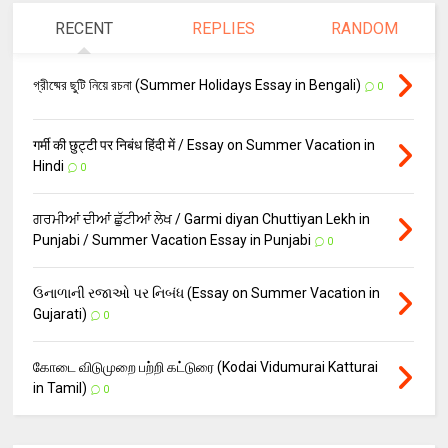
RECENT
REPLIES
RANDOM
গ্রীষ্মের ছুটি নিয়ে রচনা (Summer Holidays Essay in Bengali)
0
गर्मी की छुट्टी पर निबंध हिंदी में / Essay on Summer Vacation in
Hindi
0
ਗਰਮੀਆਂ ਦੀਆਂ ਛੁੱਟੀਆਂ ਲੇਖ / Garmi diyan Chuttiyan Lekh in
Punjabi / Summer Vacation Essay in Punjabi
0
ઉનાળાની રજાઓ પર નિબંધ (Essay on Summer Vacation in
Gujarati)
0
கோடை விடுமுறை பற்றி கட்டுரை (Kodai Vidumurai Katturai
in Tamil)
0