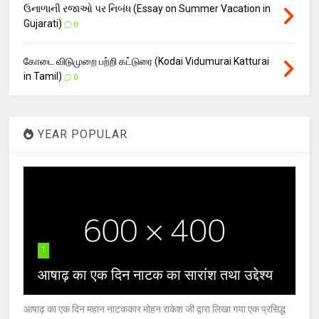
ઉનાળાની રજાઓ પર નિબંધ (Essay on Summer Vacation in
Gujarati)
0
கோடை விடுமுறை பற்றி கட்டுரை (Kodai Vidumurai Katturai
in Tamil)
0
YEAR POPULAR
1
आषाढ़ का एक दिन नाटक का सारांश तथा उद्देश्य
आषाढ़ का एक दिन महान नाटककार मोहन राकेश जी द्वारा लिखा गया एक प्रसिद्ध