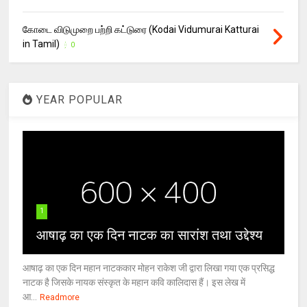
கோடை விடுமுறை பற்றி கட்டுரை (Kodai Vidumurai Katturai
in Tamil)
0
YEAR POPULAR
1
आषाढ़ का एक दिन नाटक का सारांश तथा उद्देश्य
आषाढ़ का एक दिन महान नाटककार मोहन राकेश जी द्वारा लिखा गया एक प्रसिद्ध
नाटक है जिसके नायक संस्कृत के महान कवि कालिदास हैं। इस लेख में
आ...
Readmore