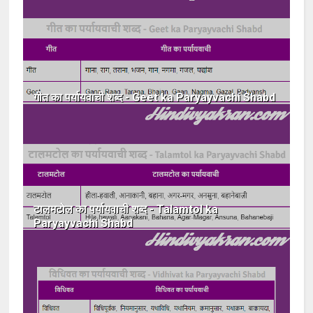
गीत का पर्यायवाची शब्द - Geet ka Paryayvachi Shabd
टालमटोल का पर्यायवाची शब्द - Talamtol ka
Paryayvachi Shabd