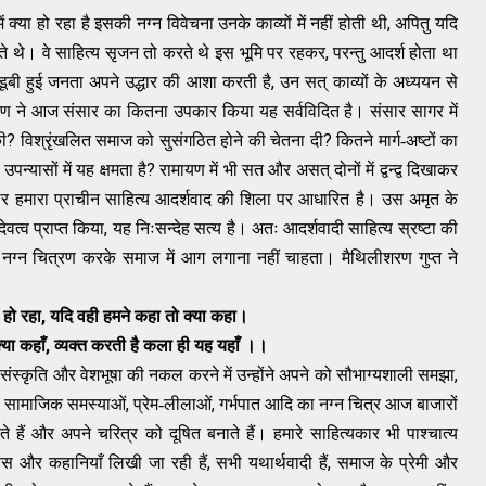
,
ं क्या हो रहा है इसकी नग्न विवेचना उनके काव्यों में नहीं होती थी
अपितु यदि
,
े थे। वे साहित्य सृजन तो करते थे इस भूमि पर रहकर
परन्तु आदर्श होता था
,
 डूबी हुई जनता अपने उद्धार की आशा करती है
उन सत् काव्यों के अध्ययन से
ायण ने आज संसार का कितना उपकार किया यह सर्वविदित है। संसार सागर में
?
?
की
विश्रृंखलित समाज को सुसंगठित होने की चेतना दी
कितने मार्ग-अष्टों का
?
्यासों में यह क्षमता है
रामायण में भी सत और असत् दोनों में द्वन्द्व दिखाकर
ार हमारा प्राचीन साहित्य आदर्शवाद की शिला पर आधारित है। उस अमृत के
,
वत्व प्राप्त किया
यह निःसन्देह सत्य है। अतः आदर्शवादी साहित्य स्रष्टा की
नग्न चित्रण करके समाज में आग लगाना नहीं चाहता। मैथिलीशरण गुप्त ने
,
 हो रहा
यदि वही हमने कहा तो क्या कहा।
,
्या कहाँ
व्यक्त करती है कला ही यह यहाँ ।।
,
,
संस्कृति और वेशभूषा की नकल करने में उन्होंने अपने को सौभाग्यशाली समझा
,
,
की सामाजिक समस्याओं
प्रेम-लीलाओं
गर्भपात आदि का नग्न चित्र आज बाजारों
े हैं और अपने चरित्र को दूषित बनाते हैं। हमारे साहित्यकार भी पाश्चात्य
,
,
यास और कहानियाँ लिखी जा रही हैं
सभी यथार्थवादी हैं
समाज के प्रेमी और