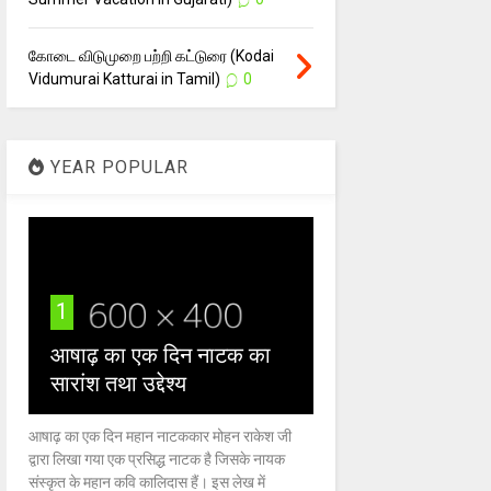
கோடை விடுமுறை பற்றி கட்டுரை (Kodai
Vidumurai Katturai in Tamil)
0
YEAR POPULAR
1
आषाढ़ का एक दिन नाटक का
सारांश तथा उद्देश्य
आषाढ़ का एक दिन महान नाटककार मोहन राकेश जी
द्वारा लिखा गया एक प्रसिद्ध नाटक है जिसके नायक
संस्कृत के महान कवि कालिदास हैं। इस लेख में