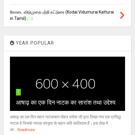
கோடை விடுமுறை பற்றி கட்டுரை (Kodai Vidumurai Katturai
in Tamil)
0
YEAR POPULAR
1
आषाढ़ का एक दिन नाटक का सारांश तथा उद्देश्य
आषाढ़ का एक दिन महान नाटककार मोहन राकेश जी द्वारा लिखा गया एक प्रसिद्ध
नाटक है जिसके नायक संस्कृत के महान कवि कालिदास हैं। इस लेख में
आ...
Readmore