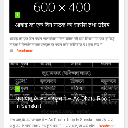
1
आषाढ़ का एक दिन नाटक का सारांश तथा उद्देश्य
आषाढ़ का एक दिन महान नाटककार मोहन राकेश जी द्वारा लिखा गया एक प्रसिद्ध
नाटक है जिसके नायक संस्कृत के महान कवि कालिदास हैं। इस लेख में
आ...
Readmore
2
अस् धातु के रूप संस्कृत में – As Dhatu Roop
In Sanskrit
अस् धातु के रूप संस्कृत में – As Dhatu Roop In Sanskrit यहां पढ़ें अस्
धातु रूप के पांचो लकार संस्कृत भाषा में। अस् धातु का अर्थ होता...
Readmore