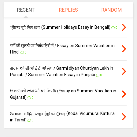
RECENT
REPLIES
RANDOM
গ্রীষ্মের ছুটি নিয়ে রচনা (Summer Holidays Essay in Bengali)
0
गर्मी की छुट्टी पर निबंध हिंदी में / Essay on Summer Vacation in
Hindi
0
ਗਰਮੀਆਂ ਦੀਆਂ ਛੁੱਟੀਆਂ ਲੇਖ / Garmi diyan Chuttiyan Lekh in
Punjabi / Summer Vacation Essay in Punjabi
0
ઉનાળાની રજાઓ પર નિબંધ (Essay on Summer Vacation in
Gujarati)
0
கோடை விடுமுறை பற்றி கட்டுரை (Kodai Vidumurai Katturai
in Tamil)
0