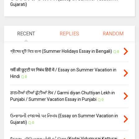
Gujarati)
RECENT
REPLIES
RANDOM
গ্রীষ্মের ছুটি নিয়ে রচনা (Summer Holidays Essay in Bengali)
0
गर्मी की छुट्टी पर निबंध हिंदी में / Essay on Summer Vacation in
Hindi
0
ਗਰਮੀਆਂ ਦੀਆਂ ਛੁੱਟੀਆਂ ਲੇਖ / Garmi diyan Chuttiyan Lekh in
Punjabi / Summer Vacation Essay in Punjabi
0
ઉનાળાની રજાઓ પર નિબંધ (Essay on Summer Vacation in
Gujarati)
0
கோடை விடுமுறை பற்றி கட்டுரை (Kodai Vidumurai Katturai