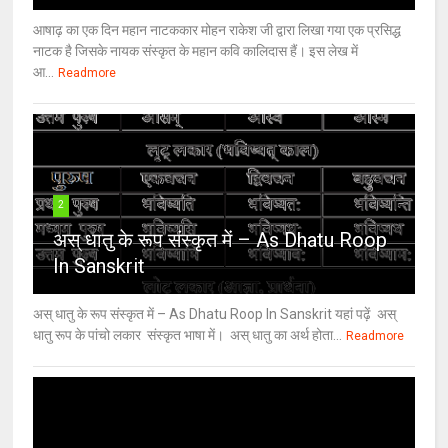
आषाढ़ का एक दिन महान नाटककार मोहन राकेश जी द्वारा लिखा गया एक प्रसिद्ध
नाटक है जिसके नायक संस्कृत के महान कवि कालिदास हैं। इस लेख में
आ...
Readmore
2
अस् धातु के रूप संस्कृत में – As Dhatu Roop
In Sanskrit
अस् धातु के रूप संस्कृत में – As Dhatu Roop In Sanskrit यहां पढ़ें अस्
धातु रूप के पांचो लकार संस्कृत भाषा में। अस् धातु का अर्थ होता...
Readmore