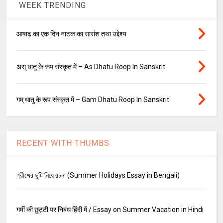
WEEK TRENDING
आषाढ़ का एक दिन नाटक का सारांश तथा उद्देश्य
अस् धातु के रूप संस्कृत में – As Dhatu Roop In Sanskrit
गम् धातु के रूप संस्कृत में – Gam Dhatu Roop In Sanskrit
RECENT WITH THUMBS
গ্রীষ্মের ছুটি নিয়ে রচনা (Summer Holidays Essay in Bengali)
गर्मी की छुट्टी पर निबंध हिंदी में / Essay on Summer Vacation in Hindi