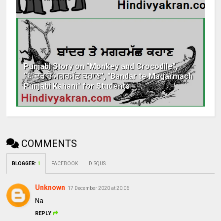
Punjabi Story on "Monkey and Crocodile",
“ਬਾਂਦਰ ਤੇ ਮਗਰਮੱਛ ਕਹਾਣ”, "Bandar te Magarmach
Punjabi Kahani" for Students
COMMENTS
BLOGGER
:
1
FACEBOOK
DISQUS
Unknown
17 December 2020 at 20:06
Na
REPLY