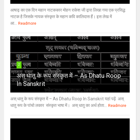
आषाढ़ का एक दिन महान नाटककार मोहन राकेश जी द्वारा लिखा गया एक प्रसिद्ध
नाटक है जिसके नायक संस्कृत के महान कवि कालिदास हैं। इस लेख में
आ...
Readmore
2
अस् धातु के रूप संस्कृत में – As Dhatu Roop
In Sanskrit
अस् धातु के रूप संस्कृत में – As Dhatu Roop In Sanskrit यहां पढ़ें अस्
धातु रूप के पांचो लकार संस्कृत भाषा में। अस् धातु का अर्थ होता...
Readmore