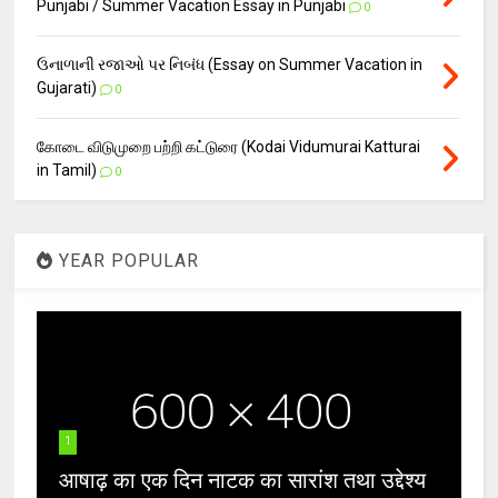
Punjabi / Summer Vacation Essay in Punjabi
0
ઉનાળાની રજાઓ પર નિબંધ (Essay on Summer Vacation in
Gujarati)
0
கோடை விடுமுறை பற்றி கட்டுரை (Kodai Vidumurai Katturai
in Tamil)
0
YEAR POPULAR
1
आषाढ़ का एक दिन नाटक का सारांश तथा उद्देश्य