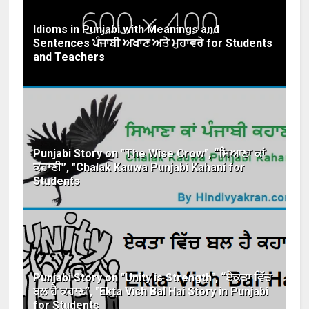
Idioms in Punjabi with Meanings and
Sentences ਪੰਜਾਬੀ ਅਖਾਣ ਅਤੇ ਮੁਹਾਵਰੇ for Students
and Teachers
Punjabi Story on "The Wise Crow", “ਸਿਆਣਾ ਕਾਂ
ਕਹਾਣੀ”, "Chalak Kauwa Punjabi Kahani for
Students
Punjabi Story on "Unity is Strength", “ਏਕਤਾ ਵਿੱਚ
ਬਲ ਹੈ ਕਹਾਣ”, "Ekta Vich Bal Hai Story in Punjabi
for Students