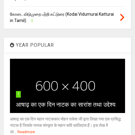
கோடை விடுமுறை பற்றி கட்டுரை (Kodai Vidumurai Katturai
in Tamil)
0
YEAR POPULAR
1
आषाढ़ का एक दिन नाटक का सारांश तथा उद्देश्य
आषाढ़ का एक दिन महान नाटककार मोहन राकेश जी द्वारा लिखा गया एक प्रसिद्ध
नाटक है जिसके नायक संस्कृत के महान कवि कालिदास हैं। इस लेख में
आ...
Readmore