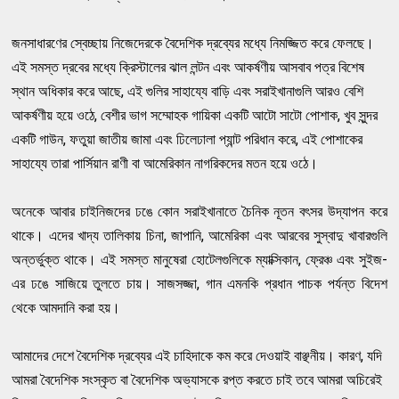
জনসাধারণের স্বেচ্ছায় নিজেদেরকে বৈদেশিক দ্রব্যের মধ্যে নিমজ্জিত করে ফেলছে।
এই সমস্ত দ্রবের মধ্যে ক্রিস্টালের ঝাল লন্টন এবং আকর্ষণীয় আসবাব পত্র বিশেষ
স্থান অধিকার করে আছে, এই গুলির সাহায্যে বাড়ি এবং সরাইখানাগুলি আরও বেশি
আকর্ষণীয় হয়ে ওঠে, বেশীর ভাগ সম্মােহক গায়িকা একটি আটো সাটো পােশাক, খুব সুন্দর
একটি গাউন, ফতুয়া জাতীয় জামা এবং ঢিলেঢালা প্যান্ট পরিধান করে, এই পােশাকের
সাহায্যে তারা পার্সিয়ান রাণী বা আমেরিকান নাগরিকদের মতন হয়ে ওঠে।
অনেকে আবার চাইনিজদের ঢঙে কোন সরাইখানাতে চৈনিক নূতন বৎসর উদ্যাপন করে
থাকে। এদের খাদ্য তালিকায় চিনা, জাপানি, আমেরিকা এবং আরবের সুস্বাদু খাবারগুলি
অন্তর্ভুক্ত থাকে। এই সমস্ত মানুষেরা হােটেলগুলিকে ম্যাক্সিকান, ফ্রেঞ্চ এবং সুইজ-
এর ঢঙে সাজিয়ে তুলতে চায়। সাজসজ্জা, গান এমনকি প্রধান পাচক পর্যন্ত বিদেশ
থেকে আমদানি করা হয়।
আমাদের দেশে বৈদেশিক দ্রব্যের এই চাহিদাকে কম করে দেওয়াই বাঞ্ছনীয়। কারণ, যদি
আমরা বৈদেশিক সংস্কৃত বা বৈদেশিক অভ্যাসকে রপ্ত করতে চাই তবে আমরা অচিরেই