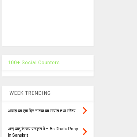
100+ Social Counters
WEEK TRENDING
आषाढ़ का एक दिन नाटक का सारांश तथा उद्देश्य
अस् धातु के रूप संस्कृत में – As Dhatu Roop
In Sanskrit