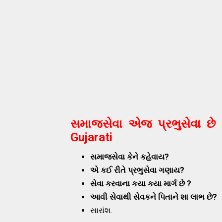
સમાજસેવા એજ પ્રભુસેવા છે 
Gujarati
સમાજસેવા કેને કહેવાય?
એ કઈ રીતે પ્રભુસેવા ગણાય?
સેવા કરવાના કયા કયા માર્ગ છે ?
આવી સેવાથી સેવકને પિતાને શા લાભ છે?
સારાંશ.