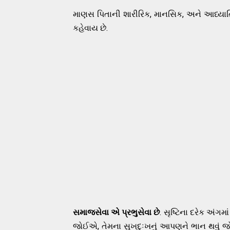
માણસ પિતાની શારીરિક, માનસિક, અને આધ્યાત
કહેવાય છે.
સમાજસેવા એ પ્રભુસેવા છે
. સૃષ્ટિના દરેક અંગ
જોઈએ, તેમના સુખદુઃખનું આપણને ભાન થવું જ