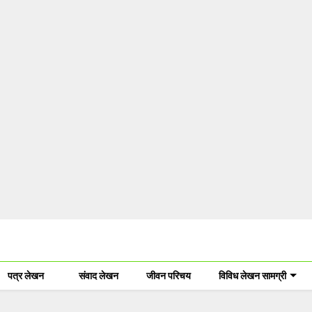
पत्र लेखन
संवाद लेखन
जीवन परिचय
विविध लेखन सामग्री