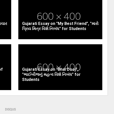
ાચાર
Gujarati Essay on "My Best Friend", "મારો
પ્રિય મિત્ર વિશે નિબંધ" for Students
of
Gujarati Essay on "Bhai Dooj",
"ભાઈબીજનું મહત્વ વિશે નિબંધ" for
Students
DISQUS