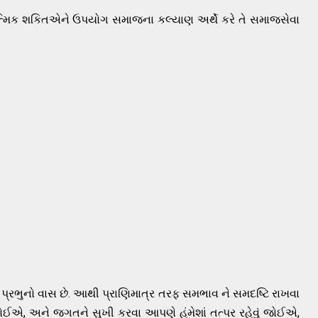
્મિક શકિતએને ઉપયોગ સમાજના કલ્યાણ અર્થે કરે તે સમાજસેવા
માં પ્રભુનો વાસ છે. આથી પ્રાણિમાત્ર તરફ સમભાવ ને સમદષ્ટિ રાખવા
ોઈએ, અને જગતને સુખી કરવા આપણે હંમેશાં તત્પર રહેવું જોઈએ,