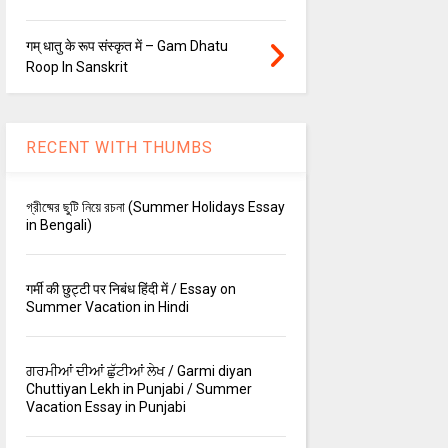
गम् धातु के रूप संस्कृत में – Gam Dhatu
Roop In Sanskrit
RECENT WITH THUMBS
গ্রীষ্মের ছুটি নিয়ে রচনা (Summer Holidays Essay
in Bengali)
गर्मी की छुट्टी पर निबंध हिंदी में / Essay on
Summer Vacation in Hindi
ਗਰਮੀਆਂ ਦੀਆਂ ਛੁੱਟੀਆਂ ਲੇਖ / Garmi diyan
Chuttiyan Lekh in Punjabi / Summer
Vacation Essay in Punjabi