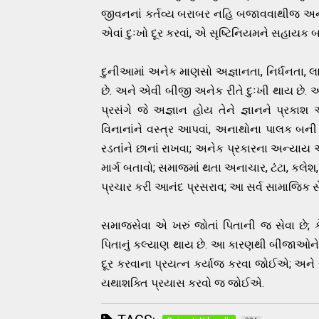
જીવનનાં કર્તવ્ય બરાબર નહિ બજાવવાથીજ અને
એવાં દુઃખો દૂર કરવાં, એ સૃષ્ટિનિયમને સહાયક 
દુનીઆમાં અનેક માણસો અજ્ઞાનતા, નિર્ધનતા, 
છે. અને એવી બીજી અનેક રીતે દુઃખી થાય છે.
પ્રસંગે જે અજ્ઞાન હોય તેને જ્ઞાનને પ્રકાશ આ
વિનાનાંને વસ્ત્ર આપવાં, અનાથોના પાલક બની 
રડતાંને છાનાં રાખવા; અનેક પ્રકારના અન્યાય અ
માર્ગ બતાવો; સમાજમાં થતા અનાચાર, ટંટા, કલેશ, ન
પ્રચાર કરી આનંદ પ્રસરાવ; આ સર્વ સામાજિક સેવ
સમાજસેવા એ ખરું જોતાં પિતાની જ સેવા છે; કે
પિતાનું કલ્યાણ થાય છે. આ કારણથી બીજાઓને
દૂર કરવાના પ્રયત્ન કર્યાજ કરવા જોઈએ; અન
યથાશક્તિ પ્રયાસ કરવો જ જોઈએ.