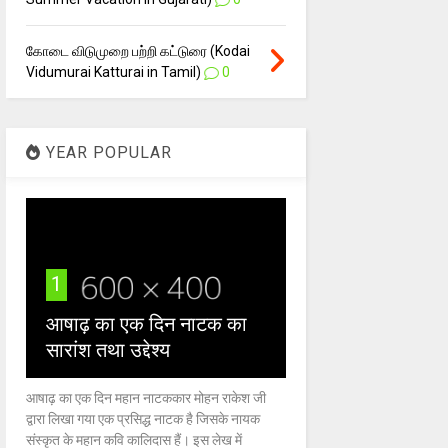
கோடை விடுமுறை பற்றி கட்டுரை (Kodai
Vidumurai Katturai in Tamil)
0
YEAR POPULAR
1
आषाढ़ का एक दिन नाटक का
सारांश तथा उद्देश्य
आषाढ़ का एक दिन महान नाटककार मोहन राकेश जी
द्वारा लिखा गया एक प्रसिद्ध नाटक है जिसके नायक
संस्कृत के महान कवि कालिदास हैं। इस लेख में