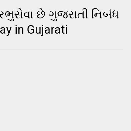
ુસેવા છે ગુજરાતી નિબંધ
y in Gujarati