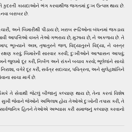
 કુદરતી કાયદાઓને ભંગ કરવાથીજ જગતમાં દુઃખ ઉત્પન્ન થાય છે.
બનવા બરાબર છે.
લાચારી, અને બિમારીથી પીડાય છે, ખરાબ રૂઢિઓના બંધનમાં જકડાય
 આવી આપત્તિઓ વખતે તેઓ ગભરાય છે, મુઝાય છે, ને અકળાય છે. તે
પ; ભૂખ્યાને અન્ન, તૃષાતુરને જળ, વિદ્યાતુરને વિદ્યા, ને વસ્ત્ર
રક્ષણ કરવું; બિમારેની સારવાર કરવી; દુઃખીઓને આશ્વાસન આપવું;
ને જુલમો દૂર કરી, નિર્બળ અને રાંકને બચાવ કરવો; ભૂલેલાંને સાચો
િરાશા, વગેરે દૂર કરી, સર્વત્ર સદાચાર, પવિત્રતા, અને સુલેહશાંતિને
ાના સાચા માર્ગ છે.
મકે તે સેવાથી જેટલું બીજાનું કલ્યાણ થાય છે, તેના કરતાં વિશેષ
 સુખી જેવાને જેઓને અભિલાષ હોય તેઓએ દુઃખોની તપાસ કરી, તે
ે સાર્વજનિક હિતને તેઓએ અભ્યાસ કરી સમાજનું કલ્યાણ કરવાનો