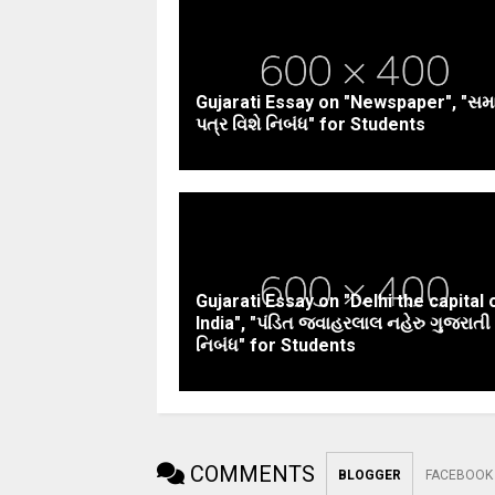
Gujarati Essay on "Newspaper", "સમ
પત્ર વિશે નિબંધ" for Students
Gujarati Essay on "Delhi the capital 
India", "પંડિત જવાહરલાલ નહેરુ ગુજરાતી
નિબંધ" for Students
COMMENTS
BLOGGER
FACEBOOK