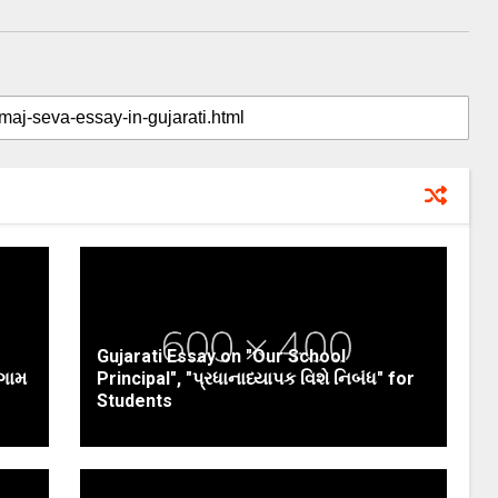
Gujarati Essay on "Our School
 ગામ
Principal", "પ્રધાનાધ્યાપક વિશે નિબંધ" for
Students