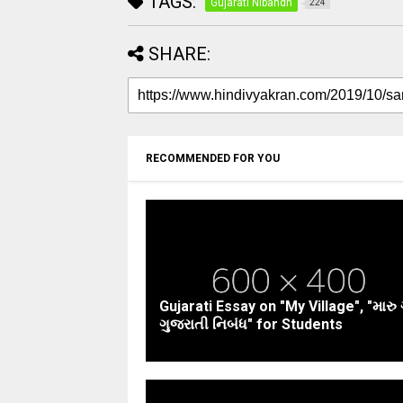
TAGS:
Gujarati Nibandh
224
SHARE:
RECOMMENDED FOR YOU
Gujarati Essay on "My Village", "મારુ
ગુજરાતી નિબંધ" for Students